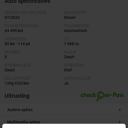
Auto specificaties
EERSTE INSCHRIJVING
BRANDSTOF
07/2023
Diesel
KILOMETERSTAND
TRANSMISSIE
64 495 km
Automatisch
VERMOGEN
CC
85 kw - 114 pk
1 968 cc
DEUREN
KLEUR
5
Zwart
BINNENKLEUR
INTERIEUR
Zwart
Stof
CO2 UITSTOOT
METAALKLEUR
130g CO2/km
Ja
Uitrusting
Andere opties
Multimedia opties