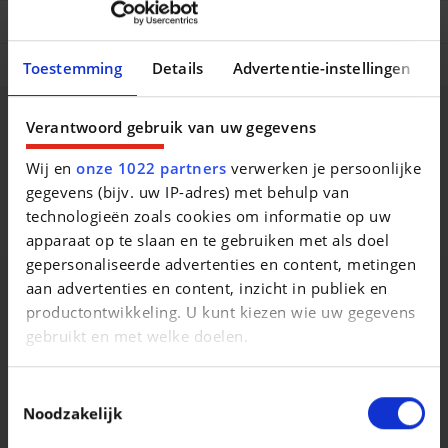
Comfort en uitrusting
Veiligheidsopties
Toestemming
Details
Advertentie-instellingen
Beschrijving van het voertuig occasie
Verantwoord gebruik van uw gegevens
Wij en
onze 1022 partners
verwerken je persoonlijke
None
gegevens (bijv. uw IP-adres) met behulp van
technologieën zoals cookies om informatie op uw
None
apparaat op te slaan en te gebruiken met als doel
gepersonaliseerde advertenties en content, metingen
aan advertenties en content, inzicht in publiek en
productontwikkeling. U kunt kiezen wie uw gegevens
Vergelijkbare voertuigen
gebruikt en met welke doelen.
Als u het toestaat, willen we ook graag:
Toestemmingsselectie
Informatie verzamelen over uw geografische
Noodzakelijk
locatie, die tot een paar meter nauwkeurig kan zijn