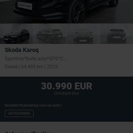
Skoda Karoq
Sportline*Boite auto*GPS*Carplay*Caméra*Attelage*Led
Diesel | 64.495 km | 2023
30.990 EUR
Oninbare btw
De beste financiering voor uw auto !
AUTOLENING