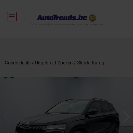
De nieuwtjes uit de autosector en tweedehandsvoertuigen met garantie.
Goede deals
Uitgebreid Zoeken
Skoda Karoq