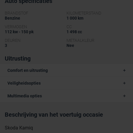
Auto specificaties
BRANDSTOF
KILOMETERSTAND
Benzine
1 000 km
VERMOGEN
CC
112 kw - 150 pk
1 498 cc
DEUREN
METAALKLEUR
3
Nee
Uitrusting
Comfort en uitrusting
Veiligheidsopties
Multimedia opties
Beschrijving van het voertuig occasie
Skoda Kamiq