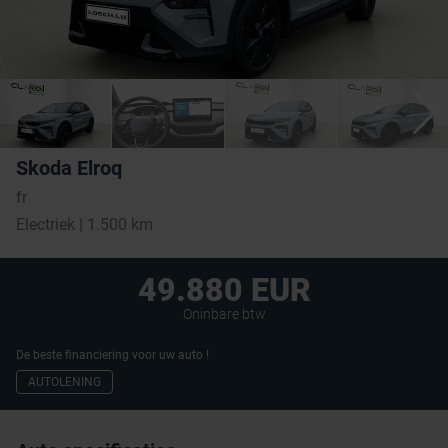
Skoda Elroq
fr
Electriek | 1.500 km
49.880 EUR
Oninbare btw
De beste financiering voor uw auto !
AUTOLENING