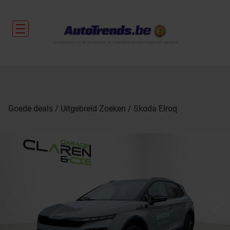
De nieuwtjes uit de autosector en tweedehandsvoertuigen met garantie.
Goede deals
Uitgebreid Zoeken
Skoda Elroq