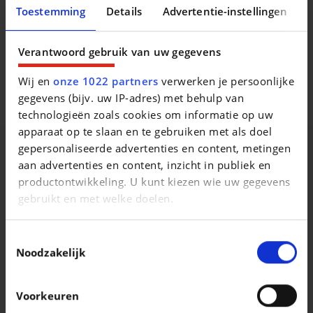
Toestemming
Details
Advertentie-instellingen
Informations lÃ©gales quant Ã la reprÃ©sentation
numÃ©rique de vÃ©hicules sur ce site : Les conditions de
Verantwoord gebruik van uw gegevens
vente gÃ©nÃ©rales en vigueur sont d&apos;application.
Wij en
onze 1022 partners
verwerken je persoonlijke
Sous rÃ©serve de modifications et disponibilitÃ© des
gegevens (bijv. uw IP-adres) met behulp van
vÃ©hicules.
technologieën zoals cookies om informatie op uw
apparaat op te slaan en te gebruiken met als doel
gepersonaliseerde advertenties en content, metingen
aan advertenties en content, inzicht in publiek en
Vergelijkbare voertuigen
productontwikkeling. U kunt kiezen wie uw gegevens
gebruikt en met welke doelen.
Als u het toestaat, willen we ook graag:
Toestemmingsselectie
Informatie verzamelen over uw geografische
Noodzakelijk
locatie, die tot een paar meter nauwkeurig kan zijn
Uw apparaat identificeren door het actief te
SKODA ELROQ
SKODA ELROQ
Voorkeuren
scannen op specifieke eigenschappen
Sportline 85 82kWh 285cv
Elroq 82 kWh 85