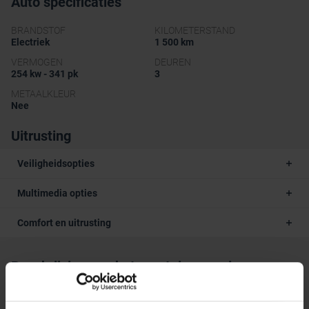
Auto specificaties
BRANDSTOF
KILOMETERSTAND
Electriek
1 500 km
VERMOGEN
DEUREN
254 kw - 341 pk
3
METAALKLEUR
Nee
Uitrusting
Veiligheidsopties
Multimedia opties
Comfort en uitrusting
Beschrijving van het voertuig occasie
Skoda Elroq