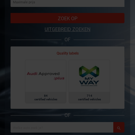
ZOEK OP
UITGEBREID ZOEKEN
OF
Quality labels
84
714
certified vehicles
certified vehicles
OF