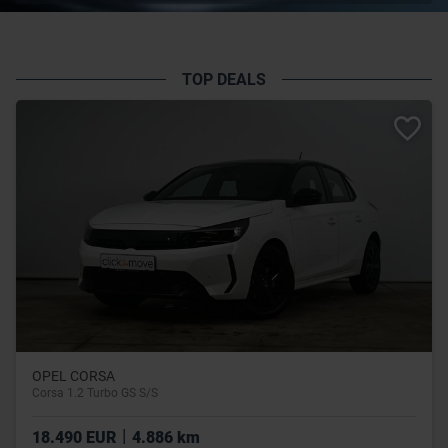
TOP DEALS
OPEL CORSA
Corsa 1.2 Turbo GS S/S
|
18.490 EUR
4.886 km