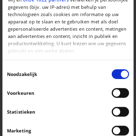
gegevens (bijv. uw IP-adres) met behulp van
VOLKSWAGEN GOLF
Golf Variant 1.5 eTSI Style Business Premium DSG
technologieën zoals cookies om informatie op uw
apparaat op te slaan en te gebruiken met als doel
|
35.990 EUR
14.990 km
gepersonaliseerde advertenties en content, metingen
aan advertenties en content, inzicht in publiek en
productontwikkeling. U kunt kiezen wie uw gegevens
gebruikt en met welke doelen.
Als u het toestaat, willen we ook graag:
Toestemmingsselectie
Informatie verzamelen over uw geografische
Noodzakelijk
locatie, die tot een paar meter nauwkeurig kan zijn
Uw apparaat identificeren door het actief te
Voorkeuren
scannen op specifieke eigenschappen
(fingerprinting)
Lees meer over hoe uw persoonlijke gegevens worden
Statistieken
verwerkt en stel uw voorkeuren in het
detailgedeelte
in. U kunt uw toestemming op elk moment wijzigen of
SKODA KODIAQ
Marketing
intrekken in de Cookieverklaring.
Kodiaq 1.5 TSI MHEV Selection 7pl. DSG