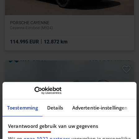
PORSCHE CAYENNE
Cayenne E-Hybrid (MY24)
|
114.995 EUR
12.872 km
Toestemming
Details
Advertentie-instellingen
Verantwoord gebruik van uw gegevens
Wij en
onze 1022 partners
verwerken je persoonlijke