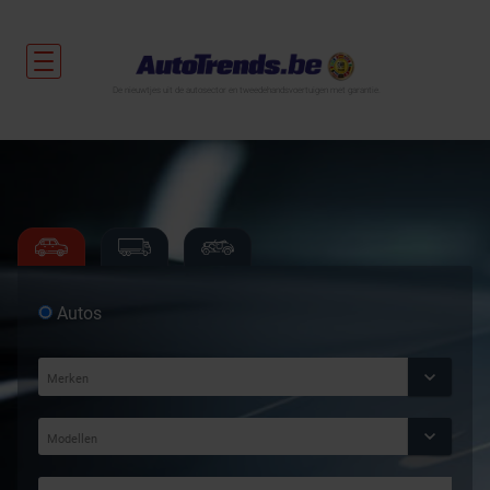
De nieuwtjes uit de autosector en tweedehandsvoertuigen met garantie.
Autos