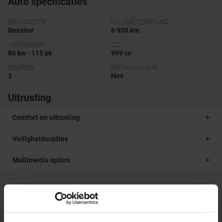
Auto specificaties
BRANDSTOF
KILOMETERSTAND
Benzine
6 900 km
VERMOGEN
CC
86 kw - 115 pk
999 cc
DEUREN
METAALKLEUR
3
Nee
Uitrusting
Comfort en uitrusting
Veiligheidsopties
Multimedia opties
Beschrijving van het voertuig occasie
Seat Ibiza