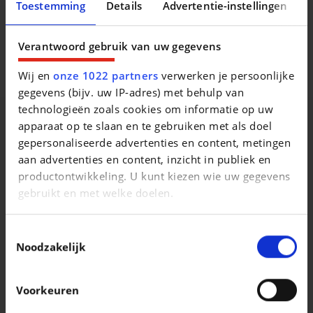
Toestemming
Details
Advertentie-instellingen
Les informations sont donnÃ©es Ã titre indicatif et
peuvent contenir des erreurs ou omissions. Elles ne sont
Verantwoord gebruik van uw gegevens
pas contractuelles. La vente est conclue sous rÃ©serve de
confirmation et de signature du bon de commande.
Wij en
onze 1022 partners
verwerken je persoonlijke
gegevens (bijv. uw IP-adres) met behulp van
technologieën zoals cookies om informatie op uw
apparaat op te slaan en te gebruiken met als doel
Vergelijkbare voertuigen
gepersonaliseerde advertenties en content, metingen
aan advertenties en content, inzicht in publiek en
productontwikkeling. U kunt kiezen wie uw gegevens
gebruikt en met welke doelen.
Als u het toestaat, willen we ook graag:
Toestemmingsselectie
Informatie verzamelen over uw geografische
Noodzakelijk
locatie, die tot een paar meter nauwkeurig kan zijn
SEAT IBIZA
SEAT IBIZA
Ibiza 1.0 TSI Style DSG (EU6AP)
Ibiza 1.0 TSI FR Edition
Uw apparaat identificeren door het actief te
Voorkeuren
scannen op specifieke eigenschappen
|
|
17.490 EUR
59.891 km
18.990 EUR
1.705 km
(fingerprinting)