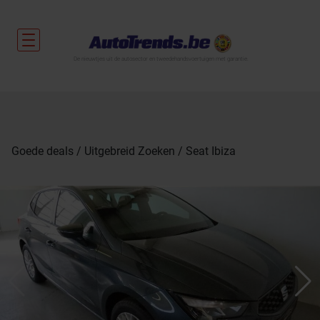
De nieuwtjes uit de autosector en tweedehandsvoertuigen met garantie.
Goede deals
Uitgebreid Zoeken
Seat Ibiza