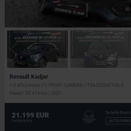
Renault Kadjar
1.5 dCi Limited / 1 PROP./ CAMERA / TVA DEDUCTIBLE
Diesel | 52.414 km | 2021
De beste financi
21.199 EUR
AUTOLENING
Oninbare btw