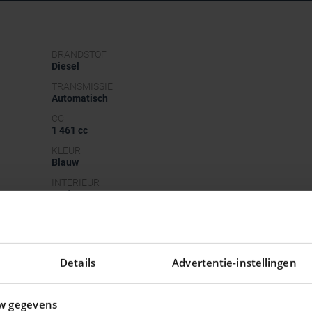
BRANDSTOF
Diesel
TRANSMISSIE
Automatisch
CC
1 461 cc
KLEUR
Blauw
INTERIEUR
Stof
METAALKLEUR
Nee
Details
Advertentie-instellingen
w gegevens