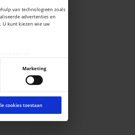
ehulp van technologieën zoals
aliseerde advertenties en
g. U kunt kiezen wie uw
eurig kan zijn
fingerprinting)
Marketing
n het
detailgedeelte
in. U
cial media te bieden en om
te met onze partners voor
lle cookies toestaan
t andere informatie die u
ces.