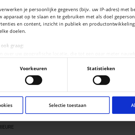
erwerken je persoonlijke gegevens (bijv. uw IP-adres) met b
 apparaat op te slaan en te gebruiken met als doel geperson
tenties en content, inzicht in publiek en productontwikkelin
elke doelen.
e ook graag:
n over uw geografische locatie, die tot een paar meter nauwk
eren door het actief te scannen op specifieke eigenschappen (
Voorkeuren
Statistieken
oonlijke gegevens worden verwerkt en stel uw voorkeuren i
moment wijzigen of intrekken in de Cookieverklaring.
tent en advertenties te personaliseren, om functies voor so
seren. Ook delen we informatie over uw gebruik van onze si
ookies
Selectie toestaan
A
n analyse. Deze partners kunnen deze gegevens combineren me
ie ze hebben verzameld op basis van uw gebruik van hun servi
RIEURE