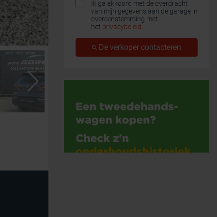
Ik ga akkoord met de overdracht
van mijn gegevens aan de garage in
overeenstemming met
het
privacybeleid
.
De verkoper contacteren