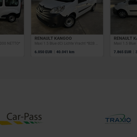
RENAULT KANGOO
RENAULT 
6.000 NETTO*
Maxi 1.5 Blue dCi Lichte Vracht *B2B € 5.000 NETTO*
|
|
6.050 EUR
40.041 km
7.865 EUR
3