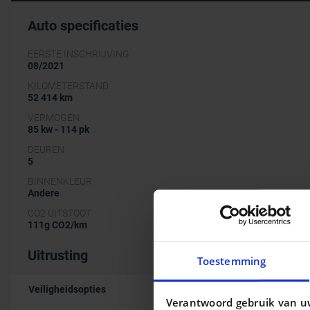
Auto specificaties
EERSTE INSCHRIJVING
08/2021
KILOMETERSTAND
52 414 km
VERMOGEN
85 kw - 114 pk
DEUREN
5
BINNENKLEUR
Andere
CO2 UITSTOOT
111g CO2/km
Uitrusting
Toestemming
Veiligheidsopties
Verantwoord gebruik van u