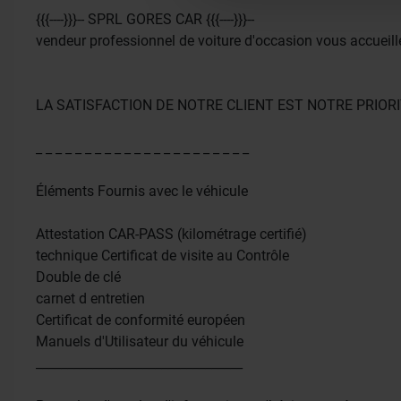
{{{----}}}-- SPRL GORES CAR {{{----}}}--
vendeur professionnel de voiture d'occasion vous accueil
LA SATISFACTION DE NOTRE CLIENT EST NOTRE PRIOR
_ _ _ _ _ _ _ _ _ _ _ _ _ _ _ _ _ _ _ _ _ _
Éléments Fournis avec le véhicule
Attestation CAR-PASS (kilométrage certifié)
technique Certificat de visite au Contrôle
Double de clé
carnet d entretien
Certificat de conformité européen
Manuels d'Utilisateur du véhicule
_________________________________