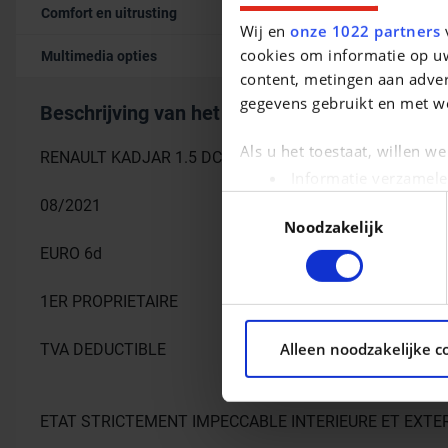
Comfort en uitrusting
Wij en
onze 1022 partners
v
cookies om informatie op uw
Multimedia opties
content, metingen aan adver
gegevens gebruikt en met w
Beschrijving van het voertuig occasie
Als u het toestaat, willen w
RENAULT KADJAR 1.5 DCI LIMITED
Informatie verzamele
Uw apparaat identific
Toestemmingsselectie
08/2021
Noodzakelijk
Lees meer over hoe uw pers
kunt uw toestemming op elk 
EURO 6d
We gebruiken cookies om con
1ER PROPRIETAIRE
ons websiteverkeer te analy
Alleen noodzakelijke c
social media, adverteren e
TVA DEDUCTIBLE
aan ze heeft verstrekt of d
ETAT STRICTEMENT IMPECCABLE INTERIEURE ET EXTE