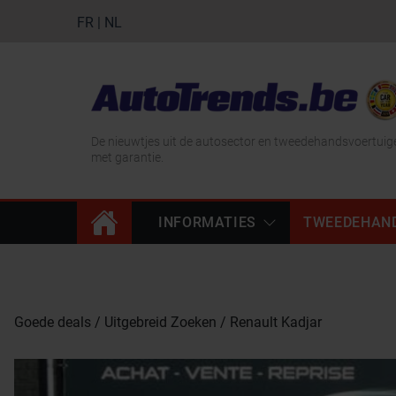
FR
|
NL
De nieuwtjes uit de autosector en tweedehandsvoertuig
met garantie.
INFORMATIES
TWEEDEHAN
Goede deals
Uitgebreid Zoeken
Renault Kadjar