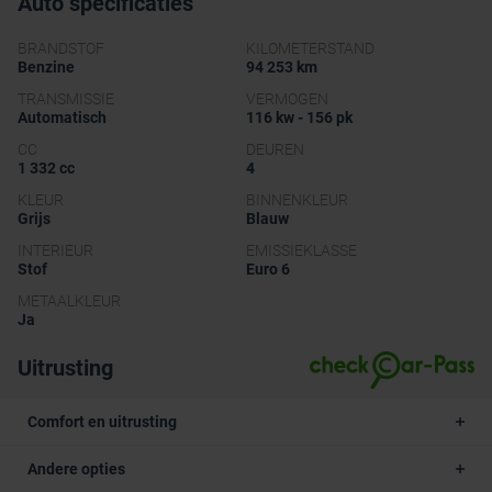
Auto specificaties
BRANDSTOF
KILOMETERSTAND
Benzine
94 253 km
TRANSMISSIE
VERMOGEN
Automatisch
116 kw - 156 pk
CC
DEUREN
1 332 cc
4
KLEUR
BINNENKLEUR
Grijs
Blauw
INTERIEUR
EMISSIEKLASSE
Stof
Euro 6
METAALKLEUR
Ja
Uitrusting
Comfort en uitrusting
Andere opties