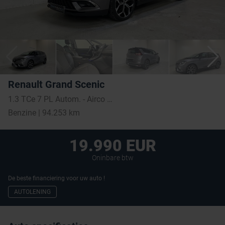
Renault Grand Scenic
1.3 TCe 7 PL Autom. - Airco - GPS - Topstaat! 1Ste Eig!
Benzine | 94.253 km
19.990 EUR
Oninbare btw
De beste financiering voor uw auto !
AUTOLENING