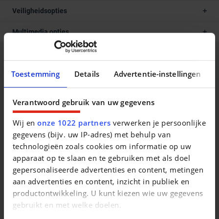
Veiligheidsopties
Multimedia opties
Beschrijving van het voertuig occasie
Toestemming
Details
Advertentie-instellingen
www.provanmotors.be voor meer info.Prachtige Renault
Scenic 1.3 TCe 7-Plaatsen te koop van EERSTE
Verantwoord gebruik van uw gegevens
EIGENAAR!Wagen verkeert in TOPSTAAT! Android Auto -
BLIS - LED Pure Vision - GPS - Automatische Airco - Alu
Wij en
onze 1022 partners
verwerken je persoonlijke
Velgen 20" - Cruise Control - Bluetooth - Multifunctiestuur -
gegevens (bijv. uw IP-adres) met behulp van
Radio + AUX + USB - Licht- Regensensor - Elektrische
technologieën zoals cookies om informatie op uw
Ramen + Zijspiegels - Trekhaak - Parkeersensoren VR + AR
apparaat op te slaan en te gebruiken met als doel
- Achteruitrijcamera - Getinte Ruiten - Boordcomputer -
gepersonaliseerde advertenties en content, metingen
Start/Stop,...1 jaar wettelijke garantie inbegrepen voor
aan advertenties en content, inzicht in publiek en
particulieren!Car-Pass aanwezig.Contactopname regio
productontwikkeling. U kunt kiezen wie uw gegevens
Gent : 0032(0) 498 52 72 24 op 100m van de MAKRO!
gebruikt en met welke doelen.