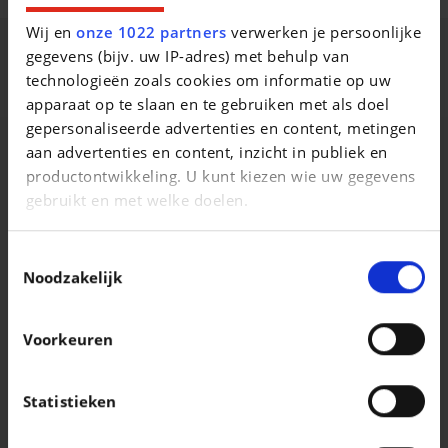
Wij en
onze 1022 partners
verwerken je persoonlijke
gegevens (bijv. uw IP-adres) met behulp van
Beschrijving van het voertuig occasie
technologieën zoals cookies om informatie op uw
apparaat op te slaan en te gebruiken met als doel
gepersonaliseerde advertenties en content, metingen
aan advertenties en content, inzicht in publiek en
productontwikkeling. U kunt kiezen wie uw gegevens
Vergelijkbare voertuigen
gebruikt en met welke doelen.
Als u het toestaat, willen we ook graag:
Toestemmingsselectie
Informatie verzamelen over uw geografische
Noodzakelijk
locatie, die tot een paar meter nauwkeurig kan zijn
Uw apparaat identificeren door het actief te
Voorkeuren
scannen op specifieke eigenschappen
PORSCHE 911
PORSCHE 911
(fingerprinting)
911 GT3 RS
911 Carrera Cabriolet
Lees meer over hoe uw persoonlijke gegevens worden
Statistieken
|
|
255.000 EUR
12.403 km
192.429 EUR
0 km
verwerkt en stel uw voorkeuren in het
detailgedeelte
in. U kunt uw toestemming op elk moment wijzigen of