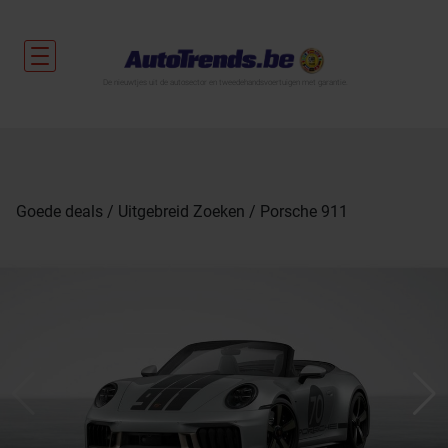
De nieuwtjes uit de autosector en tweedehandsvoertuigen met garantie.
Goede deals
Uitgebreid Zoeken
Porsche 911