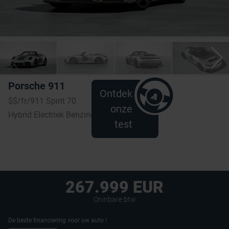
Porsche 911
Ontdek
$$/fr/911 Spirit 70
onze
Hybrid Electriek Benzine | 2026
test
267.999 EUR
Oninbare btw
De beste financiering voor uw auto !