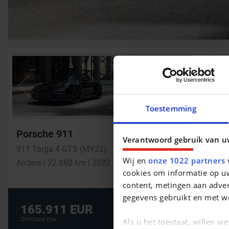
Toestemming
Porsche 911
Verantwoord gebruik van u
911 Targa 4 GTS (MY22)
Wij en
onze 1022 partners
v
Andere | 22.860 km | 2022
cookies om informatie op uw
content, metingen aan adver
gegevens gebruikt en met w
De beste financi
165.911 EUR
AUTOLENING
Oninbare btw
Als u het toestaat, willen w