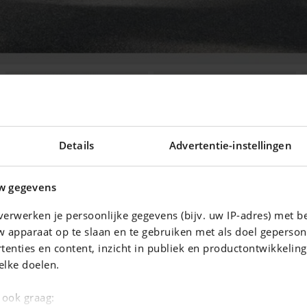
Details
Advertentie-instellingen
w gegevens
Ontdek onze test
erwerken je persoonlijke gegevens (bijv. uw IP-adres) met b
 apparaat op te slaan en te gebruiken met als doel geperson
tenties en content, inzicht in publiek en productontwikkelin
elke doelen.
ering voor uw auto !
e ook graag: