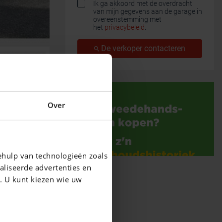
Ik ga akkoord met de overdracht
van mijn gegevens aan de garage in
overeenstemming met
het
privacybeleid
.
De verkoper contacteren
Over
ehulp van technologieën zoals
aliseerde advertenties en
g. U kunt kiezen wie uw