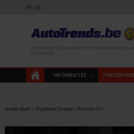
FR
|
NL
De nieuwtjes uit de autosector en tweedehandsvoertuig
met garantie.
INFORMATIES
TWEEDEHAN
Goede deals
Uitgebreid Zoeken
Porsche 911