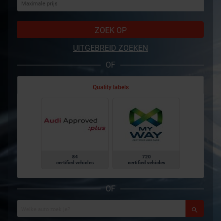
ZOEK OP
UITGEBREID ZOEKEN
OF
Quality labels
84
720
certified vehicles
certified vehicles
OF