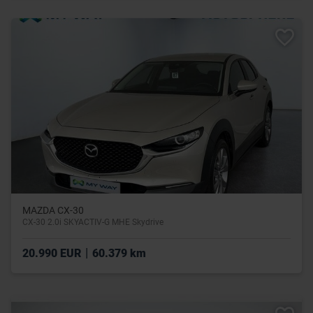
MAZDA CX-30
CX-30 2.0i SKYACTIV-G MHE Skydrive
|
20.990 EUR
60.379 km