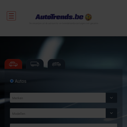
De nieuwtjes uit de autosector en tweedehandsvoertuigen met garantie.
Autos