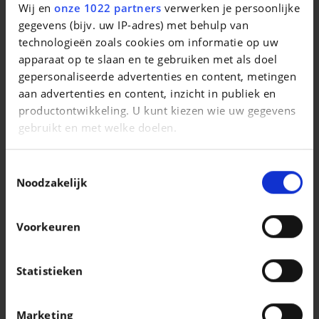
Wij en
onze 1022 partners
verwerken je persoonlijke
Boite auto*GPS*Carplay*Capteurs Av/Ar*Sièges Av chauffants
gegevens (bijv. uw IP-adres) met behulp van
|
technologieën zoals cookies om informatie op uw
16.990 EUR
112.009 km
apparaat op te slaan en te gebruiken met als doel
gepersonaliseerde advertenties en content, metingen
aan advertenties en content, inzicht in publiek en
productontwikkeling. U kunt kiezen wie uw gegevens
gebruikt en met welke doelen.
Als u het toestaat, willen we ook graag:
Toestemmingsselectie
Informatie verzamelen over uw geografische
Noodzakelijk
locatie, die tot een paar meter nauwkeurig kan zijn
Uw apparaat identificeren door het actief te
Voorkeuren
scannen op specifieke eigenschappen
(fingerprinting)
Lees meer over hoe uw persoonlijke gegevens worden
Statistieken
PORSCHE MACAN
verwerkt en stel uw voorkeuren in het
detailgedeelte
Macan 4S
in. U kunt uw toestemming op elk moment wijzigen of
Marketing