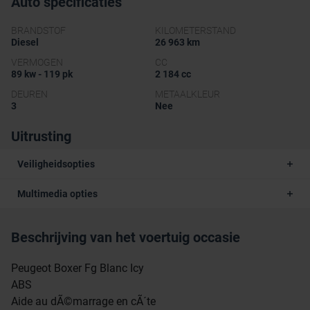
Auto specificaties
BRANDSTOF
KILOMETERSTAND
Diesel
26 963 km
VERMOGEN
CC
89 kw - 119 pk
2 184 cc
DEUREN
METAALKLEUR
3
Nee
Uitrusting
Veiligheidsopties
Multimedia opties
Beschrijving van het voertuig occasie
Peugeot Boxer Fg Blanc Icy
ABS
Aide au dÃ©marrage en cÃ´te