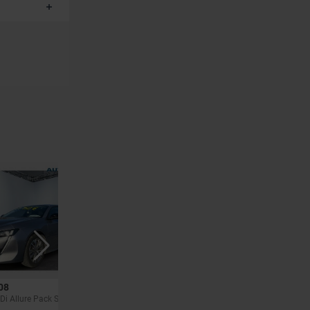
08
PEUGEOT 5008
Di Allure Pack S&S
1.2 PureTech S/S Allure Leder Camera *€ 9.900 NETTO*