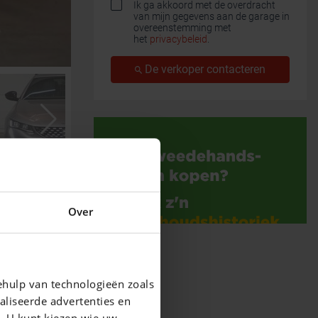
Ik ga akkoord met de overdracht
van mijn gegevens aan de garage in
overeenstemming met
het
privacybeleid
.
De verkoper contacteren
Over
ehulp van technologieën zoals
aliseerde advertenties en
g. U kunt kiezen wie uw