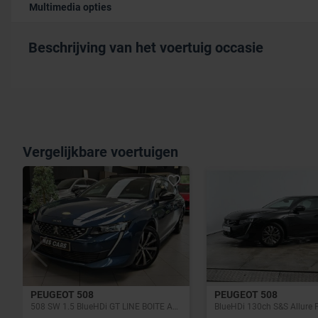
Multimedia opties
Beschrijving van het voertuig occasie
Vergelijkbare voertuigen
PEUGEOT 508
PEUGEOT 508
508 SW 1.5 BlueHDi GT LINE BOITE AUTO,SEMI-CUIR,GPS,TOIT PANORAMIQUE,CAMERA,GARANTIE 1 AN
BlueHDi 130ch S&S Allure