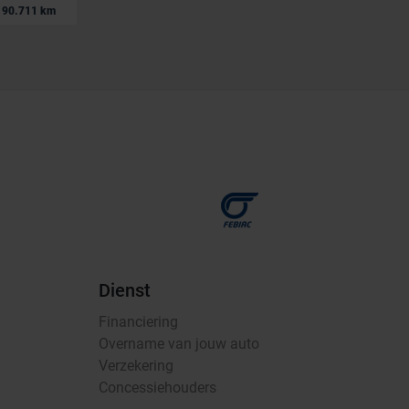
|
90.711 km
11.979 EUR
126.177 km
Dienst
Financiering
Overname van jouw auto
Verzekering
Concessiehouders