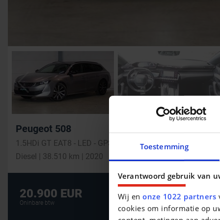
Peugeot 508
1.5HDi GT EAT8 - LED - GPS
Toestemming
Diesel | 38.510 km | 2020
Verantwoord gebruik van u
De beste financi
20.900 EUR
Wij en
onze 1022 partners
v
AUTOLENING
Oninbare btw
cookies om informatie op uw
content, metingen aan adver