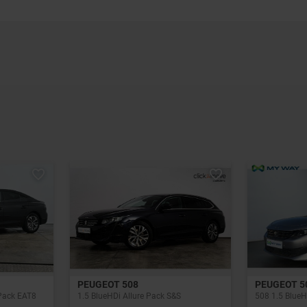
PEUGEOT 508
PEUGEOT 5
 Pack EAT8
1.5 BlueHDi Allure Pack S&S
508 1.5 BlueH