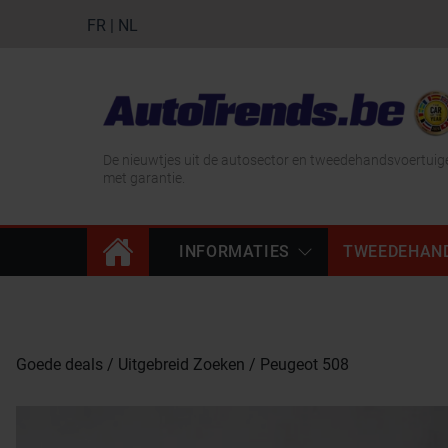
FR
|
NL
De nieuwtjes uit de autosector en tweedehandsvoertuig
met garantie.
INFORMATIES
TWEEDEHAN
Goede deals
Uitgebreid Zoeken
Peugeot 508