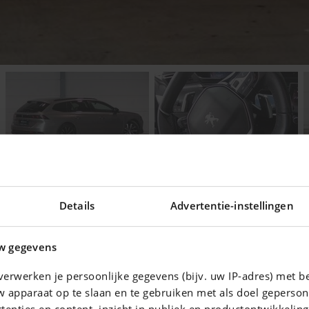
Details
Advertentie-instellingen
w gegevens
ering voor uw auto !
erwerken je persoonlijke gegevens (bijv. uw IP-adres) met b
 apparaat op te slaan en te gebruiken met als doel geperson
tenties en content, inzicht in publiek en productontwikkelin