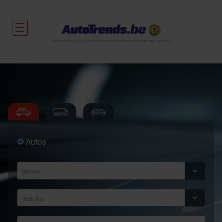
De nieuwtjes uit de autosector en tweedehandsvoertuigen met garantie.
Autos