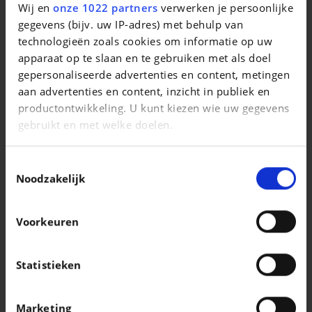
Wij en
onze 1022 partners
verwerken je persoonlijke
Q2 35 TFSI Business Edition Advanced S tronic
gegevens (bijv. uw IP-adres) met behulp van
|
technologieën zoals cookies om informatie op uw
22.990 EUR
70.428 km
apparaat op te slaan en te gebruiken met als doel
gepersonaliseerde advertenties en content, metingen
aan advertenties en content, inzicht in publiek en
productontwikkeling. U kunt kiezen wie uw gegevens
gebruikt en met welke doelen.
Als u het toestaat, willen we ook graag:
Toestemmingsselectie
Informatie verzamelen over uw geografische
Noodzakelijk
locatie, die tot een paar meter nauwkeurig kan zijn
Uw apparaat identificeren door het actief te
Voorkeuren
scannen op specifieke eigenschappen
(fingerprinting)
Lees meer over hoe uw persoonlijke gegevens worden
Statistieken
VOLKSWAGEN T-CROSS
verwerkt en stel uw voorkeuren in het
detailgedeelte
T-Cross 1.0 TSI R-Line Business Premium OPF DSG
in. U kunt uw toestemming op elk moment wijzigen of
Marketing