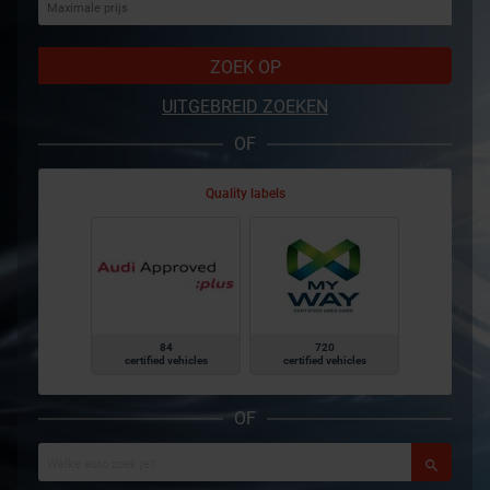
ZOEK OP
UITGEBREID ZOEKEN
OF
Quality labels
84
720
certified vehicles
certified vehicles
OF