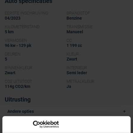
Auto specificaties
EERSTE INSCHRIJVING
BRANDSTOF
04/2023
Benzine
KILOMETERSTAND
TRANSMISSIE
5 km
Manueel
VERMOGEN
CC
96 kw - 129 pk
1 199 cc
DEUREN
KLEUR
5
Zwart
BINNENKLEUR
INTERIEUR
Zwart
Semi leder
CO2 UITSTOOT
METAALKLEUR
114g CO2/km
Ja
Uitrusting
Andere opties
Veiligheidsopties