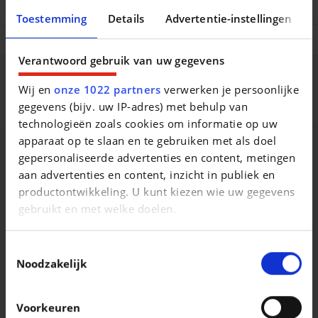
Multimedia opties
Toestemming
Details
Advertentie-instellingen
Comfort en uitrusting
Verantwoord gebruik van uw gegevens
Beschrijving van het voertuig occasie
Wij en
onze 1022 partners
verwerken je persoonlijke
gegevens (bijv. uw IP-adres) met behulp van
technologieën zoals cookies om informatie op uw
apparaat op te slaan en te gebruiken met als doel
gepersonaliseerde advertenties en content, metingen
aan advertenties en content, inzicht in publiek en
Vergelijkbare voertuigen
productontwikkeling. U kunt kiezen wie uw gegevens
gebruikt en met welke doelen.
Als u het toestaat, willen we ook graag:
Toestemmingsselectie
Informatie verzamelen over uw geografische
Noodzakelijk
locatie, die tot een paar meter nauwkeurig kan zijn
Uw apparaat identificeren door het actief te
Voorkeuren
scannen op specifieke eigenschappen
PEUGEOT 3008
PEUGEOT 3008