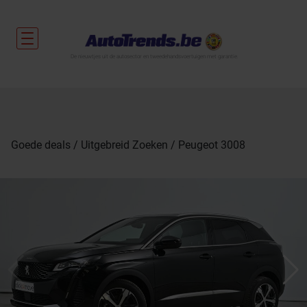
De nieuwtjes uit de autosector en tweedehandsvoertuigen met garantie.
Goede deals
Uitgebreid Zoeken
Peugeot 3008