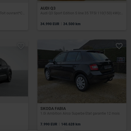
AUDI Q3
Pack AMG*Boite auto*GPS*Camera*Toit ouvrant*Capteurs Av/Ar
Audi Q3 Sport Edition S line 35 TFSI 110(150) kW(ch) S tronic
|
34.990 EUR
34.500 km
SKODA FABIA
1.0i Ambition Airco Superbe Etat garantie 12 mois
|
7.990 EUR
140.628 km