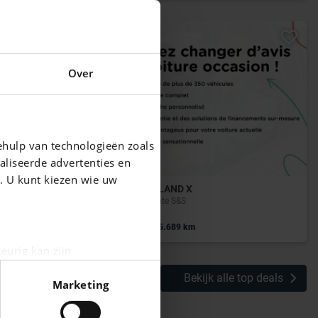
Over
ehulp van technologieën zoals
aliseerde advertenties en
g. U kunt kiezen wie uw
OPEL GRANDLAND X
1.2 Turbo Ultimate S&S
|
25.990 EUR
35.689 km
eurig kan zijn
fingerprinting)
Bekijk alle top deals
Marketing
n het
detailgedeelte
in. U