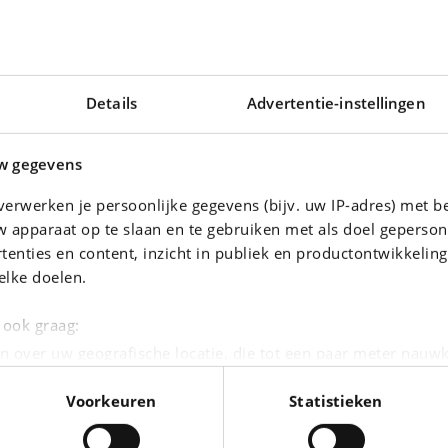
Details
Advertentie-instellingen
w gegevens
erwerken je persoonlijke gegevens (bijv. uw IP-adres) met b
 apparaat op te slaan en te gebruiken met als doel geperson
tenties en content, inzicht in publiek en productontwikkelin
N TIGUAN
VOLKSWAGEN GOLF
elke doelen.
* 1.5 TSI* RADAR AV/AR* NAVI* CLIM* REGULATEUR DE DISTANCE*
Golf 1.0 TSI Life OPF
|
9.000 km
19.790 EUR
63.019 km
e ook graag:
n over uw geografische locatie, die tot een paar meter nauwk
eren door het actief te scannen op specifieke eigenschappen (
Voorkeuren
Statistieken
oonlijke gegevens worden verwerkt en stel uw voorkeuren i
moment wijzigen of intrekken in de Cookieverklaring.