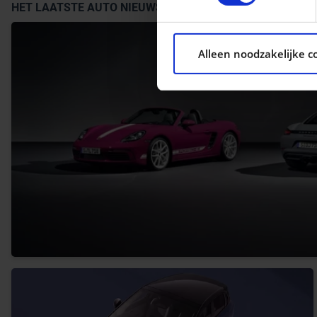
HET LAATSTE AUTO NIEUWS
We gebruiken cookies om con
ons websiteverkeer te analy
Alleen noodzakelijke c
social media, adverteren e
aan ze heeft verstrekt of d