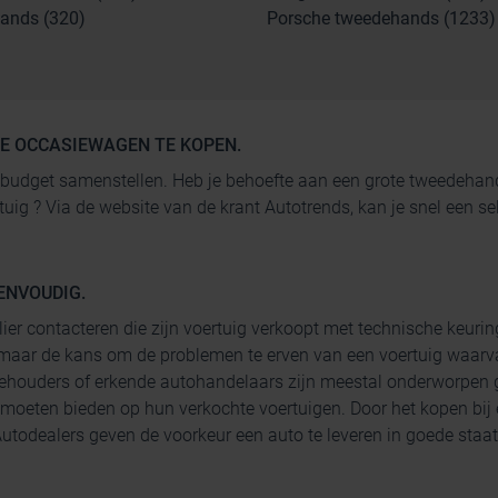
ands (320)
Porsche tweedehands (1233)
GE OCCASIEWAGEN TE KOPEN.
 je budget samenstellen. Heb je behoefte aan een grote tweedeh
rtuig ? Via de website van de krant Autotrends, kan je snel een
ENVOUDIG.
lier contacteren die zijn voertuig verkoopt met technische keurin
maar de kans om de problemen te erven van een voertuig waarva
ehouders of erkende autohandelaars zijn meestal onderworpen g
 moeten bieden op hun verkochte voertuigen. Door het kopen bij
todealers geven de voorkeur een auto te leveren in goede staat 