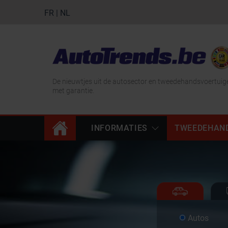
FR
|
NL
De nieuwtjes uit de autosector en tweedehandsvoertuig
met garantie.
INFORMATIES
TWEEDEHAN
Autos