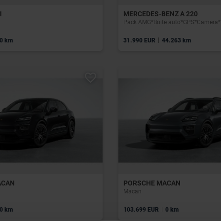
1
MERCEDES-BENZ A 220
|
0 km
31.990 EUR
44.263 km
ACAN
PORSCHE MACAN
Macan
|
0 km
103.699 EUR
0 km