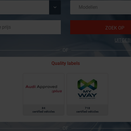
ZOEK OP
UITGEB
OF
Quality labels
84
718
certified vehicles
certified vehicles
OF