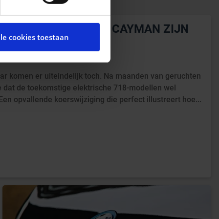
cial media te bieden en om
te met onze partners voor
RSCHE BOXSTER EN CAYMAN ZIJN 
lle cookies toestaan
t andere informatie die u
STIGD
ces.
ar komen er uiteindelijk toch. Na maanden van geruchten
he dat de toekomstige elektrische 718-modellen wel
Een opvallende koerswijziging die perfect illustreert hoe...