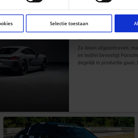
tent en advertenties te personaliseren, om functies voor so
seren. Ook delen we informatie over uw gebruik van onze si
ELEKTRISCHE PO
ookies
Selectie toestaan
A
n analyse. Deze partners kunnen deze gegevens combineren me
DAN TOCH BEVE
ie ze hebben verzameld op basis van uw gebruik van hun servi
3d geleden
Laurent Zilli
Ze leken afgeschreven, ma
en twijfel bevestigt Porsc
degelijk in productie gaan. 