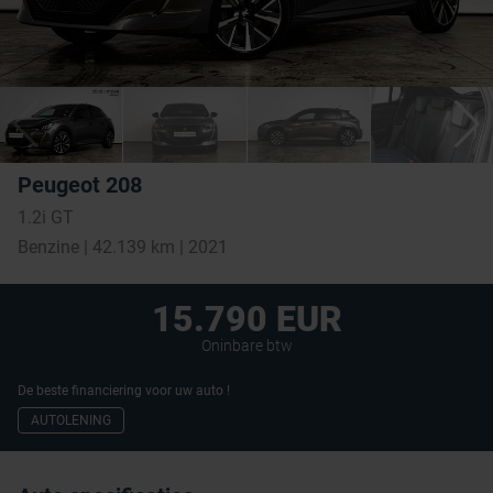
Peugeot 208
1.2i GT
Benzine | 42.139 km | 2021
15.790 EUR
Oninbare btw
De beste financiering voor uw auto !
AUTOLENING