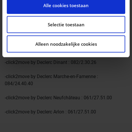
personaliseren, om functies voor social media te
Alle cookies toestaan
l’un de nos points de vente :
bieden en om ons websiteverkeer te analyseren. Ook
delen we informatie over uw gebruik van onze site met
-click2move by Declerc Gembloux : 081/62.53.10
onze partners voor social media, adverteren en
Selectie toestaan
analyse. Deze partners kunnen deze gegevens
-click2move by Declerc Namur (Naninne) : 081/74.97.20
combineren met andere informatie die u aan ze heeft
Alleen noodzakelijke cookies
verstrekt of die ze hebben verzameld op basis van uw
-click2move by Declerc Ciney : 083/21.24.05
gebruik van hun services.
-click2move by Declerc Dinant : 082/2.30.26
-click2move by Declerc Marche-en-Famenne :
084/24.40.40
-click2move by Declerc Neufchâteau : 061/27.51.00
-click2move by Declerc Arlon : 061/27.51.00