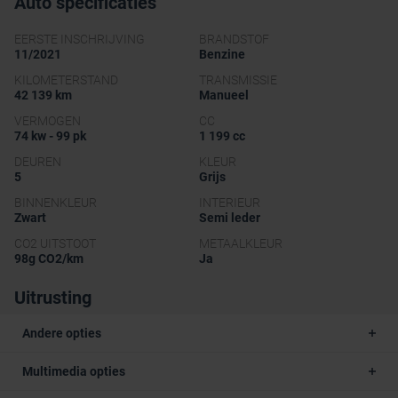
Auto specificaties
EERSTE INSCHRIJVING
BRANDSTOF
11/2021
Benzine
KILOMETERSTAND
TRANSMISSIE
42 139 km
Manueel
VERMOGEN
CC
74 kw - 99 pk
1 199 cc
DEUREN
KLEUR
5
Grijs
BINNENKLEUR
INTERIEUR
Zwart
Semi leder
CO2 UITSTOOT
METAALKLEUR
98g CO2/km
Ja
Uitrusting
Andere opties
Multimedia opties