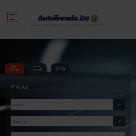
De nieuwtjes uit de autosector en tweedehandsvoertuigen met garantie.
Autos