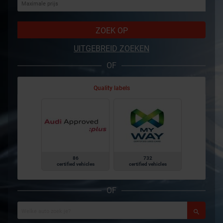
ZOEK OP
UITGEBREID ZOEKEN
OF
Quality labels
86
732
certified vehicles
certified vehicles
OF