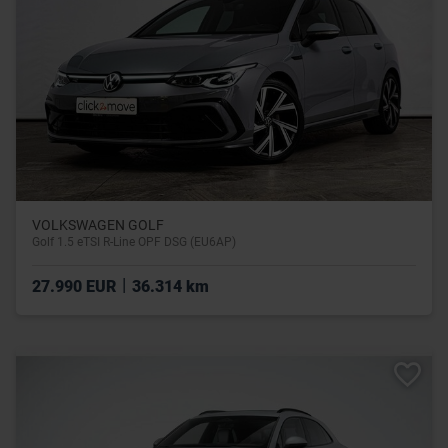
VOLKSWAGEN GOLF
Golf 1.5 eTSI R-Line OPF DSG (EU6AP)
|
27.990 EUR
36.314 km