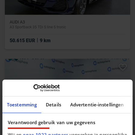
AUDI A3
A3 Sportback 35 TDi S line S tronic
|
50.615 EUR
9 km
Toestemming
Details
Advertentie-instellingen
Verantwoord gebruik van uw gegevens
Wij en
onze 1022 partners
verwerken je persoonlijke