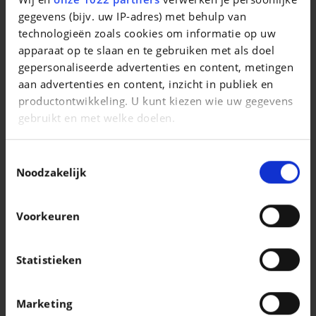
gegevens (bijv. uw IP-adres) met behulp van
BMW X2
X2 2.0 d sDrive18
technologieën zoals cookies om informatie op uw
apparaat op te slaan en te gebruiken met als doel
|
17.990 EUR
114.061 km
gepersonaliseerde advertenties en content, metingen
aan advertenties en content, inzicht in publiek en
productontwikkeling. U kunt kiezen wie uw gegevens
gebruikt en met welke doelen.
Als u het toestaat, willen we ook graag:
Toestemmingsselectie
Informatie verzamelen over uw geografische
Noodzakelijk
locatie, die tot een paar meter nauwkeurig kan zijn
Uw apparaat identificeren door het actief te
Voorkeuren
scannen op specifieke eigenschappen
(fingerprinting)
Lees meer over hoe uw persoonlijke gegevens worden
Statistieken
verwerkt en stel uw voorkeuren in het
detailgedeelte
in. U kunt uw toestemming op elk moment wijzigen of
AUDI A3
Marketing
intrekken in de Cookieverklaring.
Audi A3 Sportback Advanced 40 TFSI e 150 kW S tronic