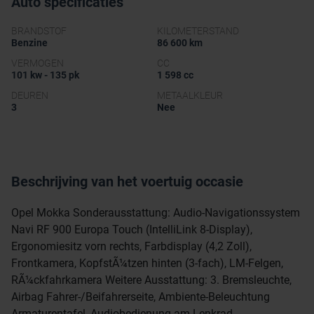
Auto specificaties
BRANDSTOF
KILOMETERSTAND
Benzine
86 600 km
VERMOGEN
CC
101 kw - 135 pk
1 598 cc
DEUREN
METAALKLEUR
3
Nee
Beschrijving van het voertuig occasie
Opel Mokka Sonderausstattung: Audio-Navigationssystem
Navi RF 900 Europa Touch (IntelliLink 8-Display),
Ergonomiesitz vorn rechts, Farbdisplay (4,2 Zoll),
Frontkamera, KopfstÃ¼tzen hinten (3-fach), LM-Felgen,
RÃ¼ckfahrkamera Weitere Ausstattung: 3. Bremsleuchte,
Airbag Fahrer-/Beifahrerseite, Ambiente-Beleuchtung
Armaturentafel, Audiobedienung am Lenkrad,