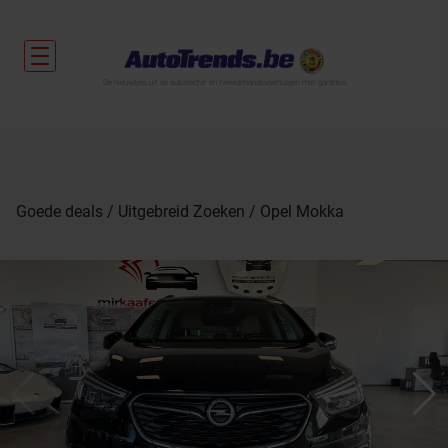
De nieuwtjes uit de autosector en tweedehandsvoertuigen met garantie.
Goede deals
Uitgebreid Zoeken
Opel Mokka