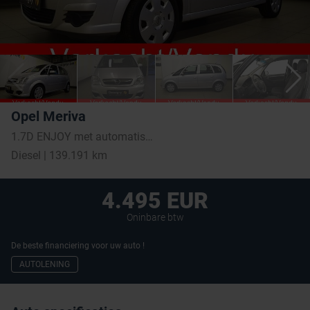
Opel Meriva
1.7D ENJOY met automatische airco
Diesel | 139.191 km
4.495 EUR
Oninbare btw
De beste financiering voor uw auto !
AUTOLENING