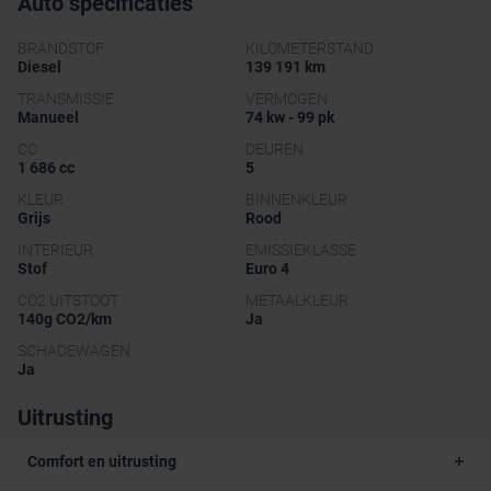
Auto specificaties
BRANDSTOF
KILOMETERSTAND
Diesel
139 191 km
TRANSMISSIE
VERMOGEN
Manueel
74 kw - 99 pk
CC
DEUREN
1 686 cc
5
KLEUR
BINNENKLEUR
Grijs
Rood
INTERIEUR
EMISSIEKLASSE
Stof
Euro 4
CO2 UITSTOOT
METAALKLEUR
140g CO2/km
Ja
SCHADEWAGEN
Ja
Uitrusting
Comfort en uitrusting