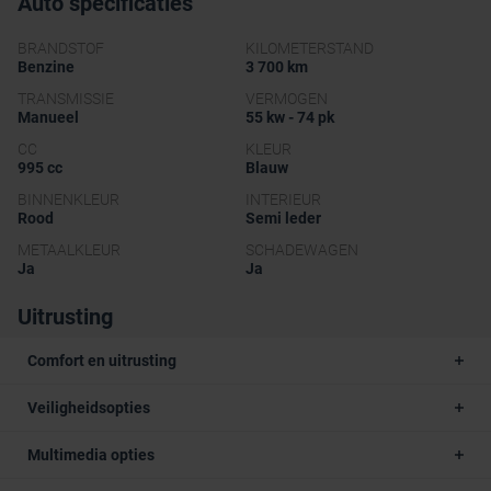
Auto specificaties
BRANDSTOF
KILOMETERSTAND
Benzine
3 700 km
TRANSMISSIE
VERMOGEN
Manueel
55 kw - 74 pk
CC
KLEUR
995 cc
Blauw
BINNENKLEUR
INTERIEUR
Rood
Semi leder
METAALKLEUR
SCHADEWAGEN
Ja
Ja
Uitrusting
Comfort en uitrusting
Veiligheidsopties
Multimedia opties