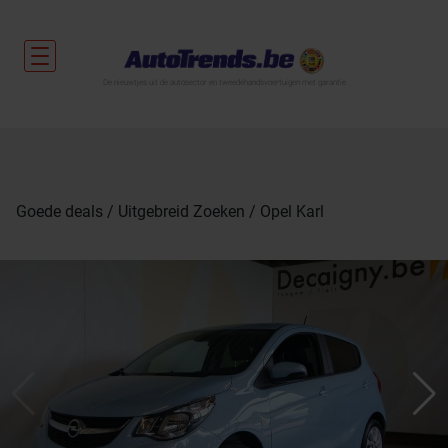
De nieuwtjes uit de autosector en tweedehandsvoertuigen met garantie.
Goede deals
Uitgebreid Zoeken
Opel Karl