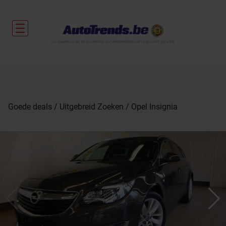
De nieuwtjes uit de autosector en tweedehandsvoertuigen met garantie.
Goede deals
Uitgebreid Zoeken
Opel Insignia