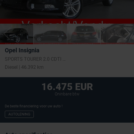
Opel Insignia
SPORTS TOURER 2.0 CDTI 130HP COSMO *AIRCO*NAVI*TREKHAAK*
Diesel | 46.392 km
16.475 EUR
Oninbare btw
De beste financiering voor uw auto !
AUTOLENING