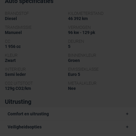
Auto specificaties
BRANDSTOF
KILOMETERSTAND
Diesel
46 392 km
TRANSMISSIE
VERMOGEN
Manueel
96 kw - 129 pk
CC
DEUREN
1 956 cc
5
KLEUR
BINNENKLEUR
Zwart
Groen
INTERIEUR
EMISSIEKLASSE
Semi leder
Euro 5
CO2 UITSTOOT
METAALKLEUR
129g CO2/km
Nee
Uitrusting
Comfort en uitrusting
Veiligheidsopties