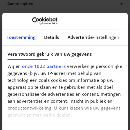
Andere opties
Multimedia opties
Beschrijving van het voertuig occasie
Toestemming
Details
Advertentie-instellingen
Alle DECAIGNY TWEEDEHANDS zijn gecertificeerd door
Verantwoord gebruik van uw gegevens
Opel en goedgekeurd door het erkende keuringsbureau
Dekra. Waarom een DECAIGNY TWEEDEHANDS wagen? -
Wij en
onze 1022 partners
verwerken je persoonlijke
minimum 1 jaar garantie (of langer indien gewenst) -
gegevens (bijv. uw IP-adres) met behulp van
minimum 1 jaar Europese bijstand op de weg (Touring
technologieën zoals cookies om informatie op uw
Wegenhulp) jaarlijks verlengbaar bij onderhoud - officieel
apparaat op te slaan en te gebruiken met als doel
Opel en Chevrolet verdeler - iedere wagen voldoet aan de
gepersonaliseerde advertenties en content, metingen
strenge Opel Certified Used Cars normen - uitgebreide
aan advertenties en content, inzicht in publiek en
testrit mogelijk om onze kwaliteit te ervaren - iedere wagen
productontwikkeling. U kunt kiezen wie uw gegevens
krijgt het officieel onderhoud bij aflevering. Onze door Opel
gebruikt en met welke doelen.
opgeleide medewerkers garanderen U kwaliteit en perfecte
service. Bezoek www.decaigny.be en vind uw droomwagen.
Als u het toestaat, willen we ook graag: