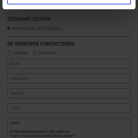
gebruik van hun services.
DECAIGNY IZEGEM
Reperstraat 8870 Izegem
DE VERKOPER CONTACTEREN
Meneer
Mevrouw