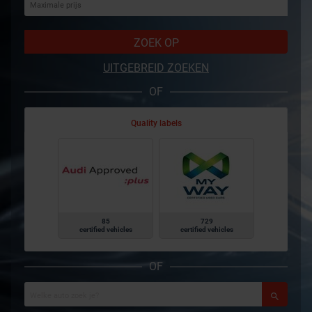
ZOEK OP
UITGEBREID ZOEKEN
OF
Quality labels
85
729
certified vehicles
certified vehicles
OF