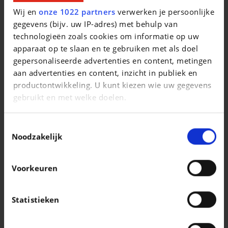
Wij en
onze 1022 partners
verwerken je persoonlijke
PORSCHE 911
$$/fr/911 GT3 touring
gegevens (bijv. uw IP-adres) met behulp van
technologieën zoals cookies om informatie op uw
|
257.350 EUR
0 km
apparaat op te slaan en te gebruiken met als doel
gepersonaliseerde advertenties en content, metingen
aan advertenties en content, inzicht in publiek en
productontwikkeling. U kunt kiezen wie uw gegevens
gebruikt en met welke doelen.
Als u het toestaat, willen we ook graag:
Toestemmingsselectie
Informatie verzamelen over uw geografische
Noodzakelijk
locatie, die tot een paar meter nauwkeurig kan zijn
Uw apparaat identificeren door het actief te
Voorkeuren
scannen op specifieke eigenschappen
(fingerprinting)
Lees meer over hoe uw persoonlijke gegevens worden
Statistieken
verwerkt en stel uw voorkeuren in het
detailgedeelte
VOLKSWAGEN ID.BUZZ
in. U kunt uw toestemming op elk moment wijzigen of
86 kWh Pro LWB / 6 Seats / Carplay / Gps / Acc / 360° Cam / Keyless