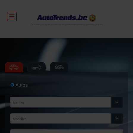
De nieuwtjes uit de autosector en tweedehandsvoertuigen met garantie.
Autos