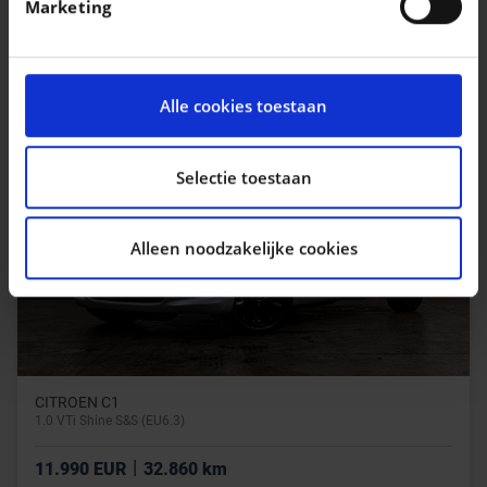
Marketing
intrekken in de Cookieverklaring.
|
59.990 EUR
500 km
We gebruiken cookies om content en advertenties te
personaliseren, om functies voor social media te
Alle cookies toestaan
bieden en om ons websiteverkeer te analyseren. Ook
delen we informatie over uw gebruik van onze site met
onze partners voor social media, adverteren en
Selectie toestaan
analyse. Deze partners kunnen deze gegevens
combineren met andere informatie die u aan ze heeft
Alleen noodzakelijke cookies
verstrekt of die ze hebben verzameld op basis van uw
gebruik van hun services.
CITROEN C1
1.0 VTi Shine S&S (EU6.3)
|
11.990 EUR
32.860 km