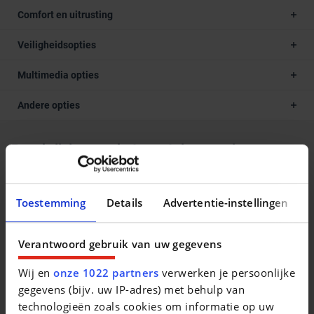
Comfort en uitrusting
Veiligheidsopties
Multimedia opties
Andere opties
Beschrijving van het voertuig occasie
Alle DECAIGNY TWEEDEHANDS zijn gecertificeerd door
Opel en goedgekeurd door het erkende keuringsbureau
Toestemming
Details
Advertentie-instellingen
Dekra. Waarom een DECAIGNY TWEEDEHANDS wagen? -
minimum 1 jaar garantie (of langer indien gewenst) -
Verantwoord gebruik van uw gegevens
minimum 1 jaar Europese bijstand op de weg (Touring
Wegenhulp) jaarlijks verlengbaar bij onderhoud - officieel
Wij en
onze 1022 partners
verwerken je persoonlijke
Opel en Chevrolet verdeler - iedere wagen voldoet aan de
gegevens (bijv. uw IP-adres) met behulp van
strenge Opel Certified Used Cars normen - uitgebreide
technologieën zoals cookies om informatie op uw