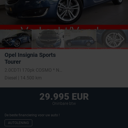
Opel Insignia Sports
Tourer
2.0CDTI 170pk COSMO * NAVI * LEDER *
Diesel | 14.500 km
29.995 EUR
Oninbare btw
De beste financiering voor uw auto !
AUTOLENING