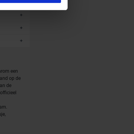
ces.
arom een
tand op de
aan de
officieel
eam.
je,