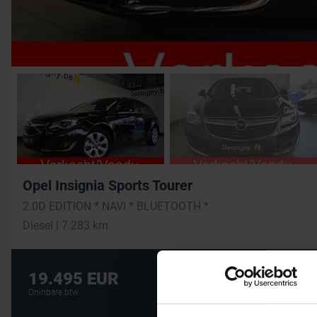
Opel Insignia Sports Tourer
2.0D EDITION * NAVI * BLUETOOTH *
Diesel | 7.283 km
De beste financi
19.495 EUR
AUTOLENING
Oninbare btw