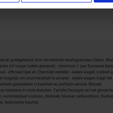
ie ze hebben verzameld op basis van uw gebruik van hun servi
el en goedgekeurd door het erkende keuringsbureau Dekra. Wa
 (of langer indien gewenst) - minimum 1 jaar Europese bijs
d - officieel Opel en Chevrolet verdeler - iedere wagen voldoet 
t mogelijk om onze kwaliteit te ervaren - iedere wagen krijgt het 
erkers garanderen U kwaliteit en perfecte service. Bezoek
 interesse in onze diensten. Familie Decaigny en het ganse t
en, nummerplaat vooraan, driehoek, blusser, verbanddoos, fluohes
n, technische keuring