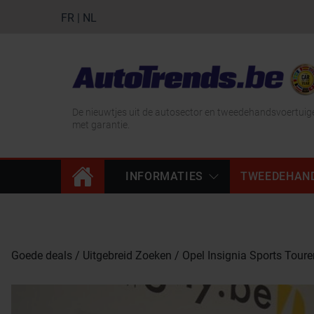
FR
|
NL
De nieuwtjes uit de autosector en tweedehandsvoertuig
met garantie.
INFORMATIES
TWEEDEHAN
Goede deals
Uitgebreid Zoeken
Opel Insignia Sports Toure