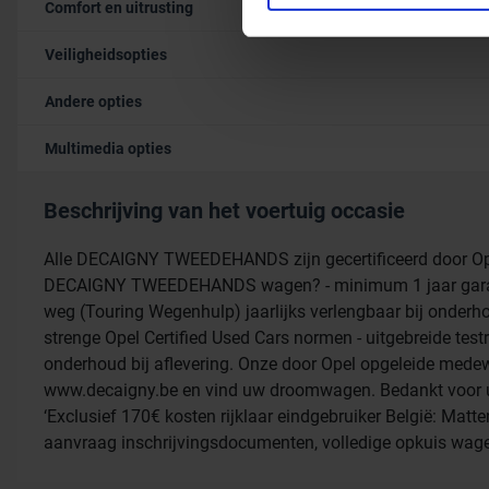
aan ze heeft verstrekt of d
Comfort en uitrusting
Veiligheidsopties
Andere opties
Multimedia opties
Beschrijving van het voertuig occasie
Alle DECAIGNY TWEEDEHANDS zijn gecertificeerd door Op
DECAIGNY TWEEDEHANDS wagen? - minimum 1 jaar garantie
weg (Touring Wegenhulp) jaarlijks verlengbaar bij onderhou
strenge Opel Certified Used Cars normen - uitgebreide testri
onderhoud bij aflevering. Onze door Opel opgeleide medew
www.decaigny.be en vind uw droomwagen. Bedankt voor uw
‘Exclusief 170€ kosten rijklaar eindgebruiker België: Matt
aanvraag inschrijvingsdocumenten, volledige opkuis wage