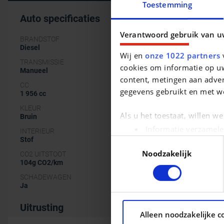
Toestemming
Auto specificaties
Verantwoord gebruik van u
BRANDSTOF
Diesel
Wij en
onze 1022 partners
v
TRANSMISSIE
cookies om informatie op uw
Manueel
content, metingen aan adver
CC
gegevens gebruikt en met w
1 956 cc
KLEUR
Als u het toestaat, willen w
Bruin
Informatie verzamele
INTERIEUR
Stof
Uw apparaat identific
Toestemmingsselectie
Noodzakelijk
Lees meer over hoe uw pers
CO2 UITSTOOT
104g CO2/km
kunt uw toestemming op elk 
SCHADEWAGEN
Ja
We gebruiken cookies om con
ons websiteverkeer te analy
Uitrusting
Alleen noodzakelijke c
social media, adverteren e