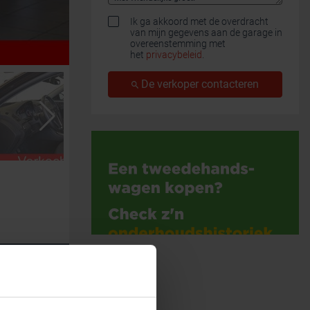
Ik ga akkoord met de overdracht
van mijn gegevens aan de garage in
overeenstemming met
het
privacybeleid
.
De verkoper contacteren