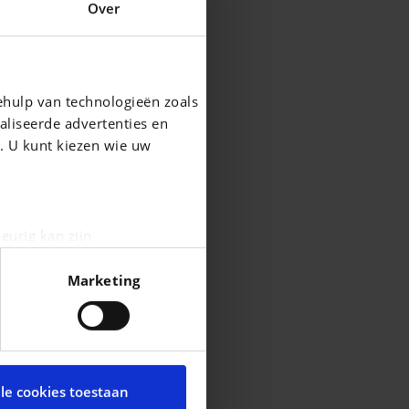
Over
ehulp van technologieën zoals
aliseerde advertenties en
g. U kunt kiezen wie uw
eurig kan zijn
fingerprinting)
Marketing
n het
detailgedeelte
in. U
cial media te bieden en om
te met onze partners voor
lle cookies toestaan
t andere informatie die u