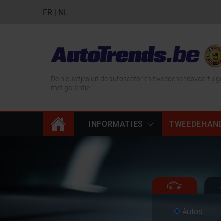
FR
|
NL
De nieuwtjes uit de autosector en tweedehandsvoertuig
met garantie.
INFORMATIES
TWEEDEHAN
Autos