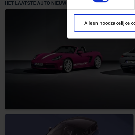
HET LAATSTE AUTO NIEUWS
We gebruiken cookies om con
ons websiteverkeer te analy
Alleen noodzakelijke c
social media, adverteren e
aan ze heeft verstrekt of d