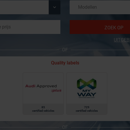
ZOEK OP
UITGEB
OF
Quality labels
85
729
certified vehicles
certified vehicles
OF