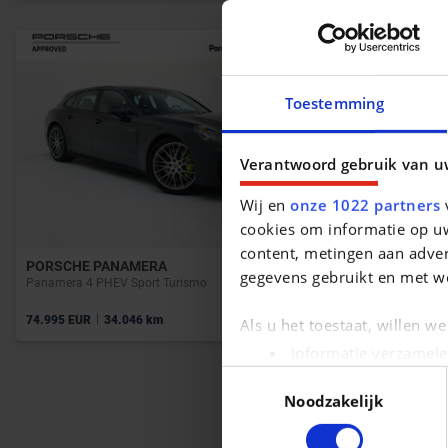
Toestemming
Verantwoord gebruik van u
Wij en
onze 1022 partners
v
cookies om informatie op uw
content, metingen aan adver
PORSCHE PANAMERA
BMW 3 SERIE
gegevens gebruikt en met w
Panamera 4 PHEV Sport Turismo
Touring 318 d 
|
|
74.995 EUR
34.046 km
25.390 EUR
5
Als u het toestaat, willen w
Informatie verzamele
Uw apparaat identific
Toestemmingsselectie
Noodzakelijk
Lees meer over hoe uw pers
kunt uw toestemming op elk 