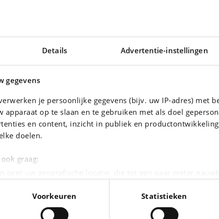
Details
Advertentie-instellingen
w gegevens
erwerken je persoonlijke gegevens (bijv. uw IP-adres) met b
 apparaat op te slaan en te gebruiken met als doel geperson
tenties en content, inzicht in publiek en productontwikkelin
VOLKSWAGEN T-ROC
elke doelen.
AdBlue
T-Roc 1.5 TSI ACT Style OPF DSG (E
|
3.555 km
24.490 EUR
38.791 km
e ook graag:
n over uw geografische locatie, die tot een paar meter nauwk
eren door het actief te scannen op specifieke eigenschappen (
Voorkeuren
Statistieken
oonlijke gegevens worden verwerkt en stel uw voorkeuren i
moment wijzigen of intrekken in de Cookieverklaring.