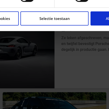
tent en advertenties te personaliseren, om functies voor so
seren. Ook delen we informatie over uw gebruik van onze si
ELEKTRISCHE PO
ookies
Selectie toestaan
A
n analyse. Deze partners kunnen deze gegevens combineren me
DAN TOCH BEVE
ie ze hebben verzameld op basis van uw gebruik van hun servi
1d geleden
Laurent Zilli
Ze leken afgeschreven, ma
en twijfel bevestigt Porsc
degelijk in productie gaan. 