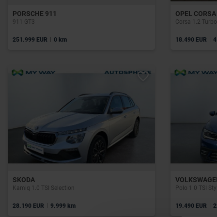
PORSCHE 911
OPEL CORSA
911 GT3
Corsa 1.2 Turbo
|
|
251.999 EUR
0 km
18.490 EUR
4
SKODA
VOLKSWAGE
Kamiq 1.0 TSI Selection
Polo 1.0 TSI St
|
|
28.190 EUR
9.999 km
19.490 EUR
2