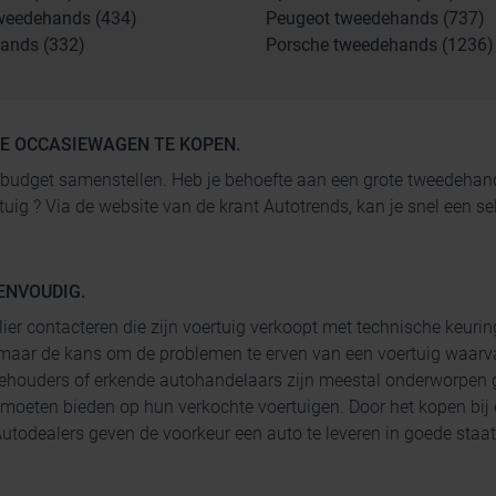
weedehands (434)
Peugeot tweedehands (737)
ands (332)
Porsche tweedehands (1236)
GE OCCASIEWAGEN TE KOPEN.
 je budget samenstellen. Heb je behoefte aan een grote tweedeh
rtuig ? Via de website van de krant Autotrends, kan je snel een
ENVOUDIG.
lier contacteren die zijn voertuig verkoopt met technische keurin
maar de kans om de problemen te erven van een voertuig waarva
ehouders of erkende autohandelaars zijn meestal onderworpen g
 moeten bieden op hun verkochte voertuigen. Door het kopen bij
todealers geven de voorkeur een auto te leveren in goede staat 