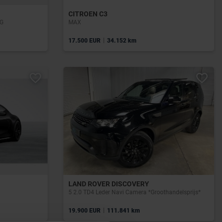
CITROEN C3
SG
MAX
|
17.500 EUR
34.152 km
LAND ROVER DISCOVERY
5 2.0 TD4 Leder Navi Camera *Groothandelsprijs*
|
19.900 EUR
111.841 km