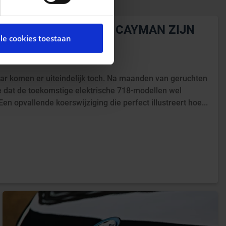
cial media te bieden en om
te met onze partners voor
RSCHE BOXSTER EN CAYMAN ZIJN 
lle cookies toestaan
t andere informatie die u
STIGD
ces.
ar komen er uiteindelijk toch. Na maanden van geruchten
he dat de toekomstige elektrische 718-modellen wel
Een opvallende koerswijziging die perfect illustreert hoe...