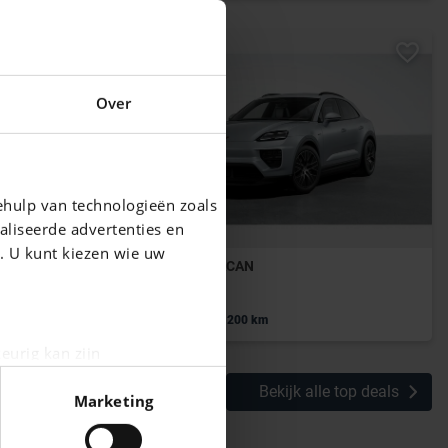
Over
ehulp van technologieën zoals
aliseerde advertenties en
g. U kunt kiezen wie uw
PORSCHE MACAN
U6AP)
Macan
|
83.995 EUR
9.200 km
eurig kan zijn
fingerprinting)
Bekijk alle top deals
Marketing
n het
detailgedeelte
in. U