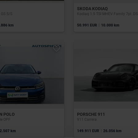
SKODA KODIAQ
 GS S/S
Kodiaq 1.5 TSI MHEV Family 7pl. D
|
.886 km
50.991 EUR
10.000 km
N POLO
PORSCHE 911
yle OPF
911 Carrera
|
2.507 km
149.911 EUR
26.056 km