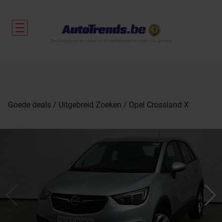
De nieuwtjes uit de autosector en tweedehandsvoertuigen met garantie.
Goede deals
Uitgebreid Zoeken
Opel Crossland X