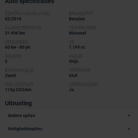
Auto specificaties
EERSTE INSCHRIJVING
BRANDSTOF
02/2018
Benzine
KILOMETERSTAND
TRANSMISSIE
31 496 km
Manueel
VERMOGEN
CC
60 kw - 80 pk
1 199 cc
DEUREN
KLEUR
5
Grijs
BINNENKLEUR
INTERIEUR
Zwart
Stof
CO2 UITSTOOT
METAALKLEUR
115g CO2/km
Ja
Uitrusting
Andere opties
Veiligheidsopties