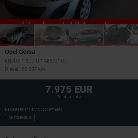
Opel Corsa
ENJOY 1.3CDTI * AIRCO* CRUISE CONTROL *
Diesel | 59.337 km
7.975 EUR
Oninbare btw
De beste financiering voor uw auto !
AUTOLENING