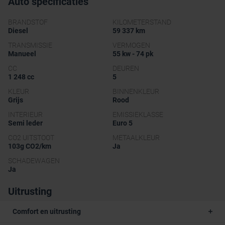
Auto specificaties
BRANDSTOF
KILOMETERSTAND
Diesel
59 337 km
TRANSMISSIE
VERMOGEN
Manueel
55 kw - 74 pk
CC
DEUREN
1 248 cc
5
KLEUR
BINNENKLEUR
Grijs
Rood
INTERIEUR
EMISSIEKLASSE
Semi leder
Euro 5
CO2 UITSTOOT
METAALKLEUR
103g CO2/km
Ja
SCHADEWAGEN
Ja
Uitrusting
Comfort en uitrusting