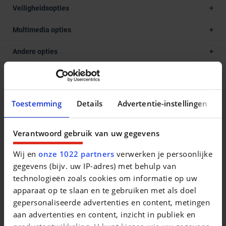
Veiligheidsopties
Multimedia opties
Andere opties
Beschrijving van het voertuig occasie
Toestemming
Details
Advertentie-instellingen
Alle DECAIGNY TWEEDEHANDS zijn gecertificeerd door
Opel en goedgekeurd door het erkende keuringsbureau
Dekra. Waarom een DECAIGNY TWEEDEHANDS wagen? -
Verantwoord gebruik van uw gegevens
minimum 1 jaar garantie (of langer indien gewenst) -
Wij en
onze 1022 partners
verwerken je persoonlijke
minimum 1 jaar Europese bijstand op de weg (Touring
gegevens (bijv. uw IP-adres) met behulp van
Wegenhulp) jaarlijks verlengbaar bij onderhoud - officieel
technologieën zoals cookies om informatie op uw
Opel en Chevrolet verdeler - iedere wagen voldoet aan de
apparaat op te slaan en te gebruiken met als doel
strenge Opel Certified Used Cars normen - uitgebreide
gepersonaliseerde advertenties en content, metingen
testrit mogelijk om onze kwaliteit te ervaren - iedere wagen
aan advertenties en content, inzicht in publiek en
krijgt het officieel onderhoud bij aflevering. Onze door Opel