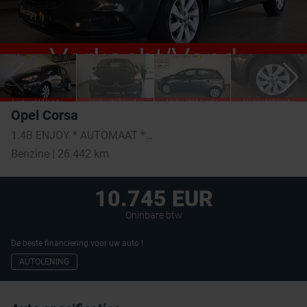
Opel Corsa
1.4B ENJOY * AUTOMAAT * NAVI VIA APP * BLUETOOTH *
Benzine | 26.442 km
10.745 EUR
Oninbare btw
De beste financiering voor uw auto !
AUTOLENING