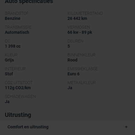
Auto specificaties
BRANDSTOF
KILOMETERSTAND
Benzine
26 442 km
TRANSMISSIE
VERMOGEN
Automatisch
66 kw - 89 pk
CC
DEUREN
1 398 cc
5
KLEUR
BINNENKLEUR
Grijs
Rood
INTERIEUR
EMISSIEKLASSE
Stof
Euro 6
CO2 UITSTOOT
METAALKLEUR
112g CO2/km
Ja
SCHADEWAGEN
Ja
Uitrusting
Comfort en uitrusting