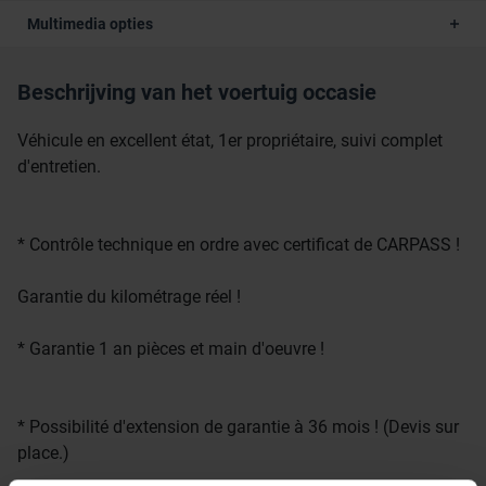
Multimedia opties
Beschrijving van het voertuig occasie
Véhicule en excellent état, 1er propriétaire, suivi complet
d'entretien.
* Contrôle technique en ordre avec certificat de CARPASS !
Garantie du kilométrage réel !
* Garantie 1 an pièces et main d'oeuvre !
* Possibilité d'extension de garantie à 36 mois ! (Devis sur
place.)