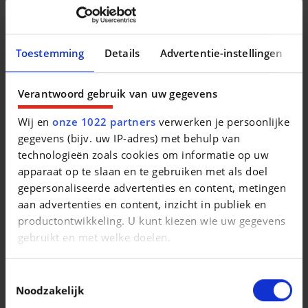
* Financement sur place sans obligation d'acompte et
réponse dans les 5 minutes !
Toestemming
Details
Advertentie-instellingen
Verantwoord gebruik van uw gegevens
Plus de 100 véhicules en stock : www.auto-lux.eu
Wij en
onze 1022 partners
verwerken je persoonlijke
Retrouvez nous aussi sur Facebook : Auto Lux Tournai
gegevens (bijv. uw IP-adres) met behulp van
technologieën zoals cookies om informatie op uw
apparaat op te slaan en te gebruiken met als doel
----
gepersonaliseerde advertenties en content, metingen
aan advertenties en content, inzicht in publiek en
Pour plus de facilité contactez-nous via Whatsapp au :
productontwikkeling. U kunt kiezen wie uw gegevens
gebruikt en met welke doelen.
- 0472/74.07.14
- 0484/43.71.67
Als u het toestaat, willen we ook graag:
Toestemmingsselectie
- 0460/97.26.67
Informatie verzamelen over uw geografische
Noodzakelijk
locatie, die tot een paar meter nauwkeurig kan zijn