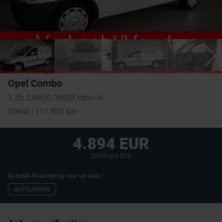
Opel Combo
1.3D CARGO 3995€+btw=4894€
Diesel | 111.800 km
4.894 EUR
Oninbare btw
De beste financiering voor uw auto !
AUTOLENING