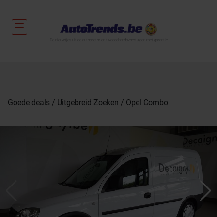
De nieuwtjes uit de autosector en tweedehandsvoertuigen met garantie.
Goede deals
Uitgebreid Zoeken
Opel Combo