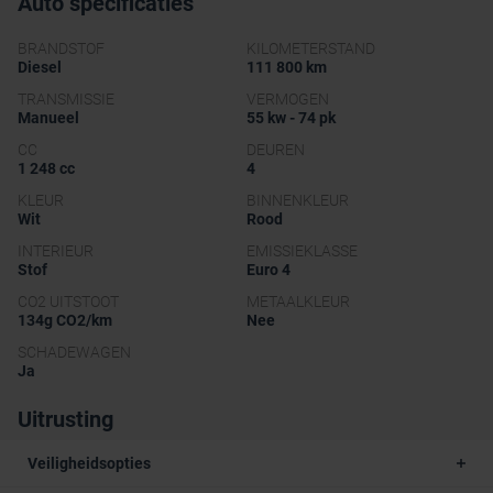
Auto specificaties
BRANDSTOF
KILOMETERSTAND
Diesel
111 800 km
TRANSMISSIE
VERMOGEN
Manueel
55 kw - 74 pk
CC
DEUREN
1 248 cc
4
KLEUR
BINNENKLEUR
Wit
Rood
INTERIEUR
EMISSIEKLASSE
Stof
Euro 4
CO2 UITSTOOT
METAALKLEUR
134g CO2/km
Nee
SCHADEWAGEN
Ja
Uitrusting
Veiligheidsopties