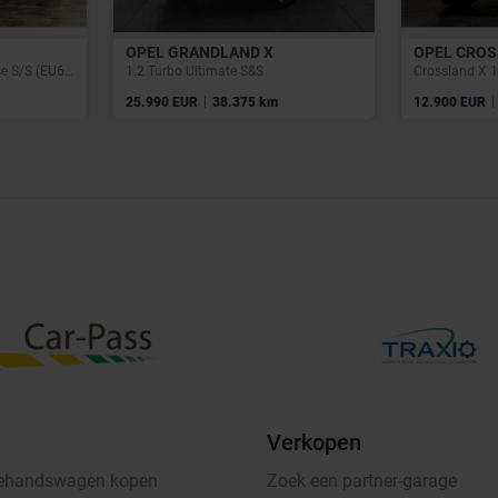
OPEL GRANDLAND X
OPEL CROS
Mokka 1.5 Turbo D Elegance S/S (EU6.4)
1.2 Turbo Ultimate S&S
|
|
25.990 EUR
38.375 km
12.900 EUR
Verkopen
ehandswagen kopen
Zoek een partner-garage