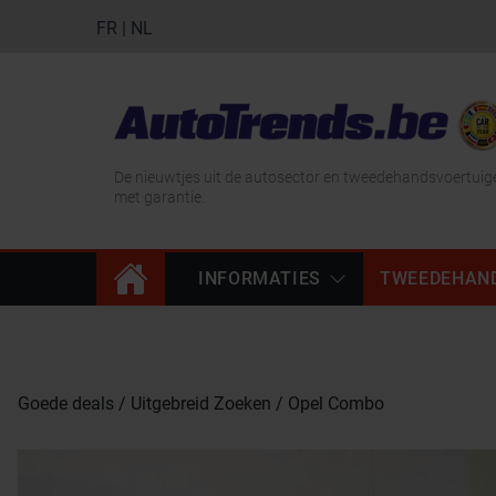
FR
|
NL
De nieuwtjes uit de autosector en tweedehandsvoertuig
met garantie.
INFORMATIES
TWEEDEHAN
Goede deals
Uitgebreid Zoeken
Opel Combo