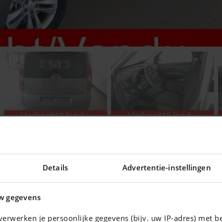
Details
Advertentie-instellingen
ering voor uw auto !
w gegevens
erwerken je persoonlijke gegevens (bijv. uw IP-adres) met b