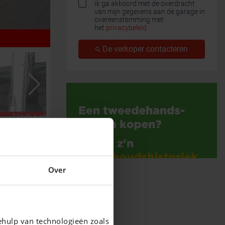
Ik ga akkoord met de overdracht
van mijn gegevens aan de garage in
overeenstemming met
het
privacybeleid
.
De verkoper contacteren
Over
ehulp van technologieën zoals