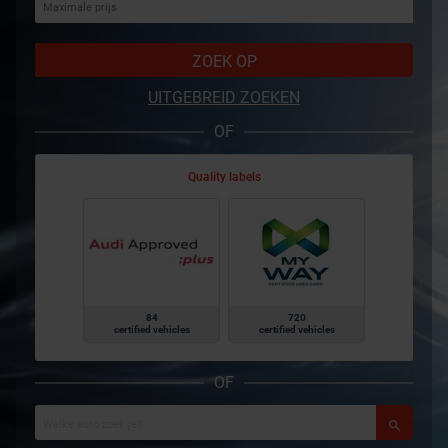
ZOEK OP
UITGEBREID ZOEKEN
OF
Quality labels
84
720
certified vehicles
certified vehicles
OF