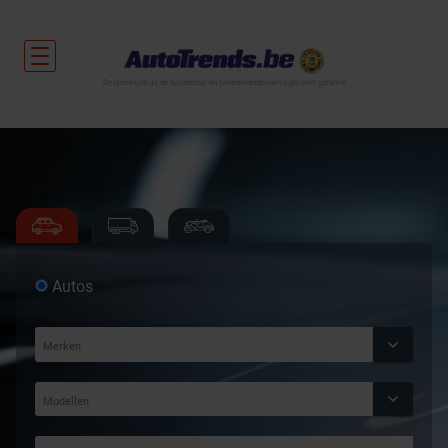
De nieuwtjes uit de autosector en tweedehandsvoertuigen met garantie.
Autos