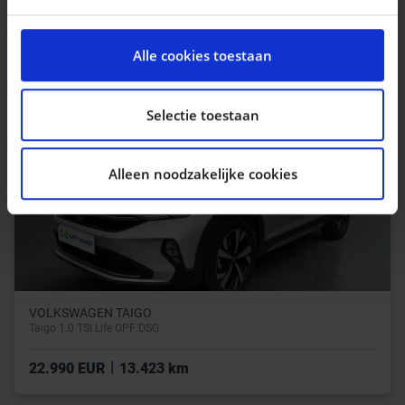
|
19.490 EUR
19.904 km
We gebruiken cookies om content en advertenties te
personaliseren, om functies voor social media te
Alle cookies toestaan
bieden en om ons websiteverkeer te analyseren. Ook
delen we informatie over uw gebruik van onze site met
onze partners voor social media, adverteren en
Selectie toestaan
analyse. Deze partners kunnen deze gegevens
combineren met andere informatie die u aan ze heeft
Alleen noodzakelijke cookies
verstrekt of die ze hebben verzameld op basis van uw
gebruik van hun services.
VOLKSWAGEN TAIGO
Taigo 1.0 TSI Life OPF DSG
|
22.990 EUR
13.423 km