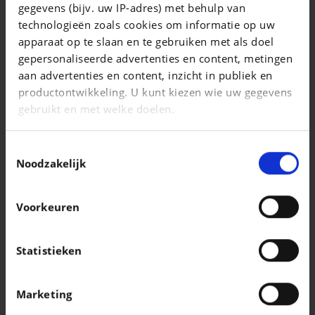
gegevens (bijv. uw IP-adres) met behulp van
911 Targa 4S
technologieën zoals cookies om informatie op uw
|
apparaat op te slaan en te gebruiken met als doel
220.356 EUR
0 km
gepersonaliseerde advertenties en content, metingen
aan advertenties en content, inzicht in publiek en
productontwikkeling. U kunt kiezen wie uw gegevens
gebruikt en met welke doelen.
Als u het toestaat, willen we ook graag:
Toestemmingsselectie
Informatie verzamelen over uw geografische
Noodzakelijk
locatie, die tot een paar meter nauwkeurig kan zijn
Uw apparaat identificeren door het actief te
Voorkeuren
scannen op specifieke eigenschappen
(fingerprinting)
Lees meer over hoe uw persoonlijke gegevens worden
Statistieken
verwerkt en stel uw voorkeuren in het
detailgedeelte
VOLKSWAGEN POLO
in. U kunt uw toestemming op elk moment wijzigen of
Polo 1.0 TSI Style OPF
Marketing
intrekken in de Cookieverklaring.