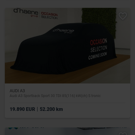
AUDI A3
Audi A3 Sportback Sport 30 TDI 85(116) kW(ch) S tronic
|
19.890 EUR
52.200 km