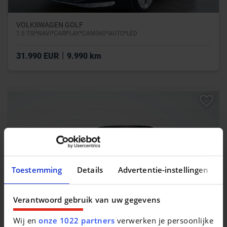
VOLKSWAGEN GOLF
1.5 TSI*NAVI*CARPLAY*CAM360*AUTO*LED
|
31.990 EUR
9.990 km
Toestemming
Details
Advertentie-instellingen
Verantwoord gebruik van uw gegevens
Wij en
onze 1022 partners
verwerken je persoonlijke
PORSCHE 911