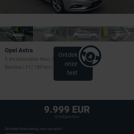
Opel Astra
Ontdek
5 drs Innovation Navi, Camera
onze
Benzine | 117.189 km | 2016
test
9.999 EUR
Oninbare btw
De beste financiering voor uw auto !