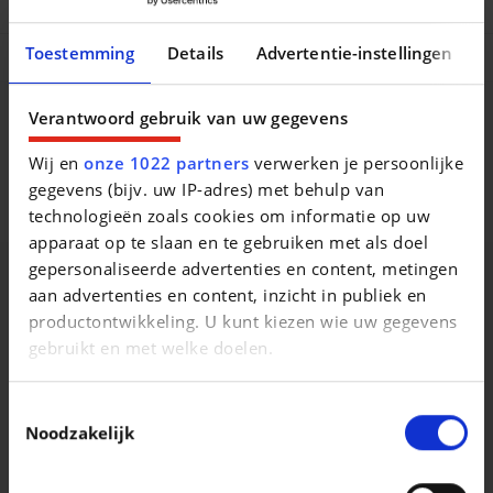
Comfort en uitrusting
Toestemming
Details
Advertentie-instellingen
Multimedia opties
Verantwoord gebruik van uw gegevens
Beschrijving van het voertuig occasie
Wij en
onze 1022 partners
verwerken je persoonlijke
17 duim velgen, Binnenspiegel automatisch dimmend,
gegevens (bijv. uw IP-adres) met behulp van
Stuurwielverwarming
technologieën zoals cookies om informatie op uw
apparaat op te slaan en te gebruiken met als doel
gepersonaliseerde advertenties en content, metingen
aan advertenties en content, inzicht in publiek en
productontwikkeling. U kunt kiezen wie uw gegevens
Vergelijkbare voertuigen
gebruikt en met welke doelen.
Als u het toestaat, willen we ook graag:
Toestemmingsselectie
Informatie verzamelen over uw geografische
Noodzakelijk
locatie, die tot een paar meter nauwkeurig kan zijn
Uw apparaat identificeren door het actief te