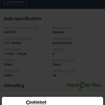
AUTOLENING
Auto specificaties
EERSTE INSCHRIJVING
BRANDSTOF
04/2016
Benzine
KILOMETERSTAND
TRANSMISSIE
117 189 km
Automatisch
VERMOGEN
DEUREN
110 kw - 148 pk
5
KLEUR
BINNENKLEUR
Zilver
Zwart
INTERIEUR
METAALKLEUR
Leder
Ja
Uitrusting
Veiligheidsopties