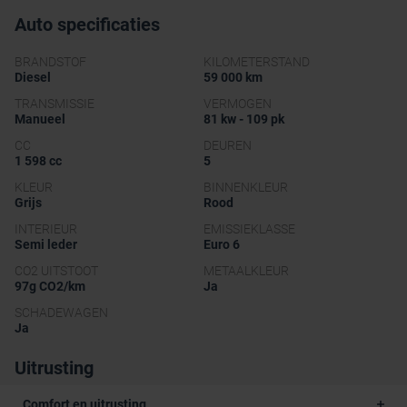
Auto specificaties
BRANDSTOF
KILOMETERSTAND
Diesel
59 000 km
TRANSMISSIE
VERMOGEN
Manueel
81 kw - 109 pk
CC
DEUREN
1 598 cc
5
KLEUR
BINNENKLEUR
Grijs
Rood
INTERIEUR
EMISSIEKLASSE
Semi leder
Euro 6
CO2 UITSTOOT
METAALKLEUR
97g CO2/km
Ja
SCHADEWAGEN
Ja
Uitrusting
Comfort en uitrusting