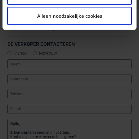
analyse. Deze partners kunnen deze gegevens
combineren met andere informatie die u aan ze heeft
Alleen noodzakelijke cookies
verstrekt of die ze hebben verzameld op basis van uw
DECAIGNY IZEGEM
gebruik van hun services.
Reperstraat 8870 Izegem
DE VERKOPER CONTACTEREN
Meneer
Mevrouw