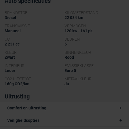
Auto specificaties
BRANDSTOF
KILOMETERSTAND
Diesel
22 084 km
TRANSMISSIE
VERMOGEN
Manueel
120 kw - 161 pk
CC
DEUREN
2 231 cc
5
KLEUR
BINNENKLEUR
Zwart
Rood
INTERIEUR
EMISSIEKLASSE
Leder
Euro 5
CO2 UITSTOOT
METAALKLEUR
160g CO2/km
Ja
Uitrusting
Comfort en uitrusting
Veiligheidsopties