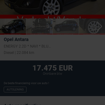
Opel Antara
ENERGY 2.2D * NAVI * BLUETOOTH * LEDER
Diesel | 22.084 km
17.475 EUR
Oninbare btw
De beste financiering voor uw auto !
AUTOLENING