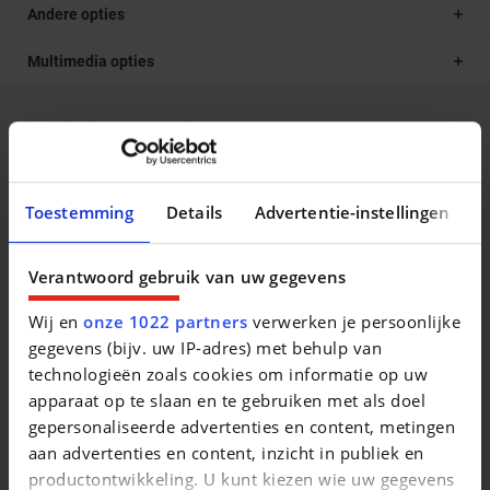
Andere opties
Multimedia opties
Beschrijving van het voertuig occasie
Alle DECAIGNY TWEEDEHANDS zijn gecertificeerd door
Opel en goedgekeurd door het erkende keuringsbureau
Toestemming
Details
Advertentie-instellingen
Dekra. Waarom een DECAIGNY TWEEDEHANDS wagen? -
minimum 1 jaar garantie (of langer indien gewenst) -
Verantwoord gebruik van uw gegevens
minimum 1 jaar Europese bijstand op de weg (Touring
Wegenhulp) jaarlijks verlengbaar bij onderhoud - officieel
Wij en
onze 1022 partners
verwerken je persoonlijke
Opel en Chevrolet verdeler - iedere wagen voldoet aan de
gegevens (bijv. uw IP-adres) met behulp van
strenge Opel Certified Used Cars normen - uitgebreide
technologieën zoals cookies om informatie op uw
testrit mogelijk om onze kwaliteit te ervaren - iedere wagen
apparaat op te slaan en te gebruiken met als doel
krijgt het officieel onderhoud bij aflevering. Onze door Opel
gepersonaliseerde advertenties en content, metingen
opgeleide medewerkers garanderen U kwaliteit en perfecte
aan advertenties en content, inzicht in publiek en
service. Bezoek www.decaigny.be en vind uw droomwagen.
productontwikkeling. U kunt kiezen wie uw gegevens