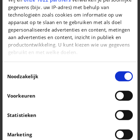
Panamera 4 E-Hybrid (MY24)
gegevens (bijv. uw IP-adres) met behulp van
technologieën zoals cookies om informatie op uw
|
149.999 EUR
20.000 km
apparaat op te slaan en te gebruiken met als doel
gepersonaliseerde advertenties en content, metingen
aan advertenties en content, inzicht in publiek en
productontwikkeling. U kunt kiezen wie uw gegevens
gebruikt en met welke doelen.
Als u het toestaat, willen we ook graag:
Toestemmingsselectie
Informatie verzamelen over uw geografische
Noodzakelijk
locatie, die tot een paar meter nauwkeurig kan zijn
Uw apparaat identificeren door het actief te
Voorkeuren
scannen op specifieke eigenschappen
(fingerprinting)
Lees meer over hoe uw persoonlijke gegevens worden
Statistieken
verwerkt en stel uw voorkeuren in het
detailgedeelte
KIA SPORTAGE
in. U kunt uw toestemming op elk moment wijzigen of
GT-line*Boite auto*GPS*Caméra*Toit pano*Capteurs Av/Ar
Marketing
intrekken in de Cookieverklaring.