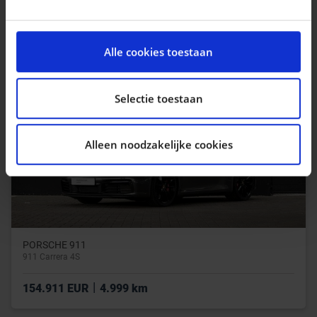
|
21.490 EUR
83.785 km
We gebruiken cookies om content en advertenties te
personaliseren, om functies voor social media te
Alle cookies toestaan
bieden en om ons websiteverkeer te analyseren. Ook
delen we informatie over uw gebruik van onze site met
onze partners voor social media, adverteren en
Selectie toestaan
analyse. Deze partners kunnen deze gegevens
combineren met andere informatie die u aan ze heeft
Alleen noodzakelijke cookies
verstrekt of die ze hebben verzameld op basis van uw
gebruik van hun services.
PORSCHE 911
911 Carrera 4S
|
154.911 EUR
4.999 km