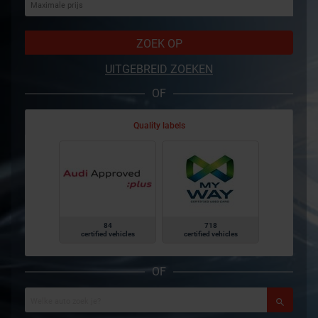
ZOEK OP
UITGEBREID ZOEKEN
OF
Quality labels
84
718
certified vehicles
certified vehicles
OF