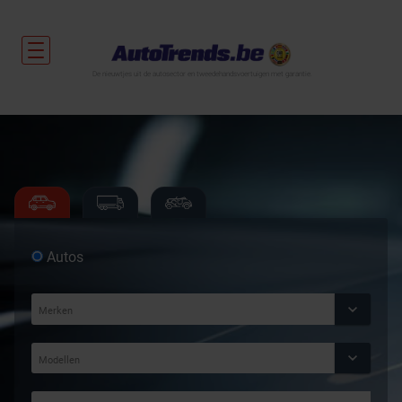
De nieuwtjes uit de autosector en tweedehandsvoertuigen met garantie.
Autos