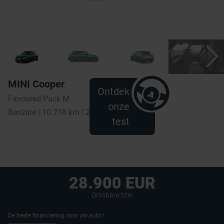
MINI Cooper
Ontdek
Favoured Pack M
onze
Benzine | 10.718 km | 2025
test
28.900 EUR
Oninbare btw
De beste financiering voor uw auto !