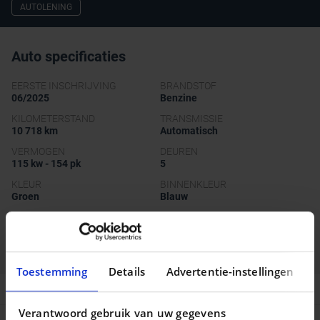
AUTOLENING
Auto specificaties
EERSTE INSCHRIJVING
BRANDSTOF
06/2025
Benzine
KILOMETERSTAND
TRANSMISSIE
10 718 km
Automatisch
VERMOGEN
DEUREN
115 kw - 154 pk
5
KLEUR
BINNENKLEUR
Groen
Blauw
METAALKLEUR
Ja
Uitrusting
Toestemming
Details
Advertentie-instellingen
Veiligheidsopties
Verantwoord gebruik van uw gegevens