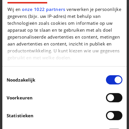
Comfort en uitrusting
Wij en
onze 1022 partners
verwerken je persoonlijke
gegevens (bijv. uw IP-adres) met behulp van
Beschrijving van het voertuig occasie
technologieën zoals cookies om informatie op uw
apparaat op te slaan en te gebruiken met als doel
gepersonaliseerde advertenties en content, metingen
aan advertenties en content, inzicht in publiek en
productontwikkeling. U kunt kiezen wie uw gegevens
Vergelijkbare voertuigen
gebruikt en met welke doelen.
Als u het toestaat, willen we ook graag:
Toestemmingsselectie
Informatie verzamelen over uw geografische
Noodzakelijk
locatie, die tot een paar meter nauwkeurig kan zijn
Uw apparaat identificeren door het actief te
Voorkeuren
scannen op specifieke eigenschappen
MINI MINI ONE CLUBMAN
MINI MINI ONE
(fingerprinting)
Mini Clubman 1.5 Cooper OPF (EU6AP)
Lees meer over hoe uw persoonlijke gegevens worden
Statistieken
|
|
21.490 EUR
68.441 km
27.490 EUR
27.500 km
verwerkt en stel uw voorkeuren in het
detailgedeelte
in. U kunt uw toestemming op elk moment wijzigen of