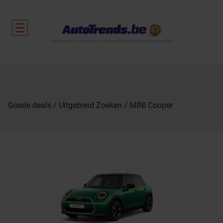
De nieuwtjes uit de autosector en tweedehandsvoertuigen met garantie.
Goede deals
Uitgebreid Zoeken
MINI Cooper