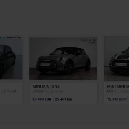
MINI MINI ONE
MINI MINI 
Cooper S | 2.0 163 CV | Led | Clim Auto | Park assist | Volant mulitifoncttion
Cooper 136ch BVA7
Mini 1.5 Coop
|
|
23.490 EUR
25.461 km
15.390 EUR