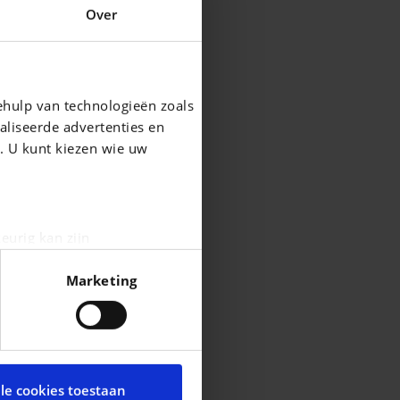
Over
ehulp van technologieën zoals
aliseerde advertenties en
g. U kunt kiezen wie uw
eurig kan zijn
fingerprinting)
Marketing
n het
detailgedeelte
in. U
cial media te bieden en om
te met onze partners voor
lle cookies toestaan
t andere informatie die u