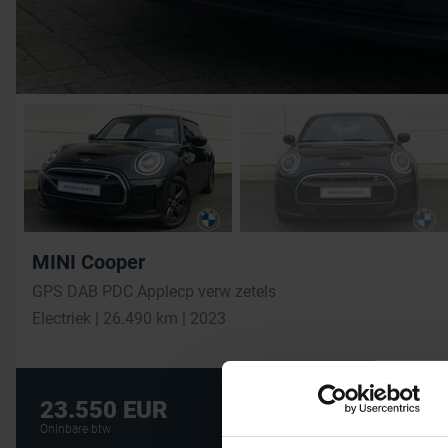
MINI Cooper
GPS DAB PDC Applecp verw zetels
Electriek | 26.490 km | 2023
De beste financi
23.550 EUR
AUTOLENING
Oninbare btw