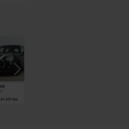
ONE
MINI MINI ONE
er
1.5A Cooper OPF DCT
|
61.637 km
23.990 EUR
46.824 km