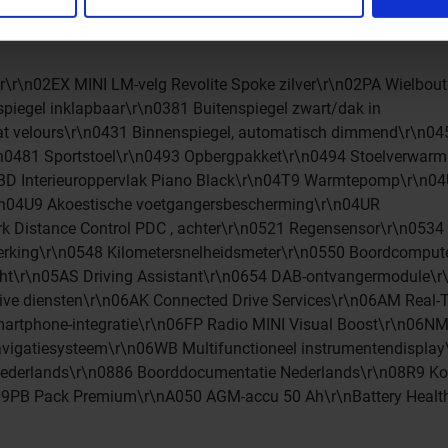
ie ze hebben verzameld op basis van uw gebruik van hun servi
er\r\n02EX MINI LM-velg Revolite Spoke zilver\r\n02PA Wielbou
iegel inklapbaar\r\n0381 Buitenspiegel zwart/dak in
mat velours\r\n0431 Binnenspiegel, automatisch dimmend\r\n04
\r\n0481 Sportstoel\r\n0493 Opbergpakket\r\n0494 Stoelverwarm
4BD Interieuroppervlak Piano Black\r\n04T9 Warmtepomp\r\n0
r\n04U9 Akoestische voetgangersbescherming\r\n04UR
rk Distance Control PDC , achter\r\n0521 Regensensor\r\n0534
erking\r\n0548 Kilometersnelheidsmeter\r\n0550 Boordcomput
cht\r\n05AS Driving Assistant\r\n0654 DAB-ontvangermodule\
ive diensten\r\n06AK Connected Drive Services\r\n06AM Real-
martphone-integratie\r\n06FP Radio MINI Visual Boost\r\n06N
igatiesysteem\r\n06WB Multifunctioneel instrumentendisplay
l Nederlands\r\n0886 Boorddocumentatie Nederlands\r\n08R9 Ko
n09PB Pack Premium\r\nA050 AGM-accu 50 Ah\r\nBattery Healt