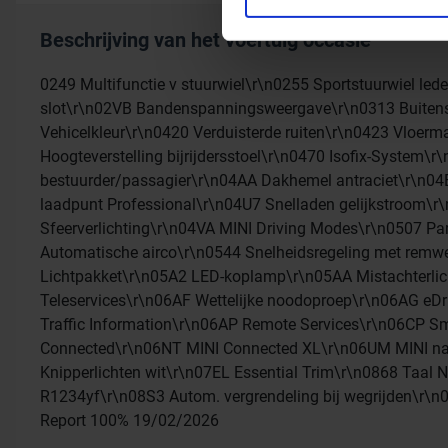
aan ze heeft verstrekt of d
Beschrijving van het voertuig occasie
0249 Multifunctie v stuurwiel\r\n0255 Sportstuurwiel led
slot\r\n02VB Bandenspanningsweergave\r\n0313 Buitensp
Vehicelkleur\r\n0420 Verduisterde ruiten\r\n0423 Vloer
Hoogteverstelling bijrijdersstoel\r\n0470 Isofix-System
bestuurder/passagier\r\n04AA Dakhemel antraciet\r\n0
laadpunt Professional\r\n04U7 Snelladen gelijkstroom\
Sfeerverlichting\r\n04VA MINI Driving Modes\r\n0507 Pa
Automatische airco\r\n0544 Snelheidsregeling met remw
Lichtpakket\r\n05A2 LED-koplamp\r\n05AA Mistachterli
Teleservices\r\n06AF Wettelijke noodoproep\r\n06AG eDr
Traffic Information\r\n06AP Remote Services\r\n06CP S
Connected\r\n06NT MINI Connected XL\r\n06UM MINI nav
Knipperlichten wit\r\n07EL Essential Trim\r\n0868 Taa
R1234yf\r\n08S3 Autom. vergrendeling bij wegrijden\r\
Report 100% 19/02/2026