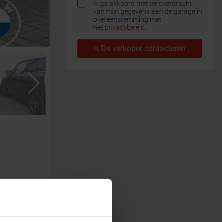
Ik ga akkoord met de overdracht
van mijn gegevens aan de garage in
overeenstemming met
het
privacybeleid
.
De verkoper contacteren