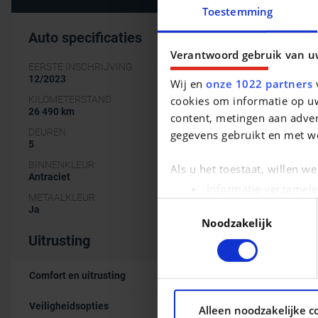
Toestemming
Auto specificaties
Verantwoord gebruik van u
EERSTE INSCHRIJVING
12/2023
Wij en
onze 1022 partners
v
cookies om informatie op uw
KILOMETERSTAND
26 490 km
content, metingen aan adver
DEUREN
gegevens gebruikt en met w
5
BINNENKLEUR
Als u het toestaat, willen w
Antraciet
Informatie verzamele
METAALKLEUR
Uw apparaat identific
Toestemmingsselectie
Ja
Noodzakelijk
Lees meer over hoe uw pers
Uitrusting
kunt uw toestemming op elk 
We gebruiken cookies om con
Comfort en uitrusting
ons websiteverkeer te analy
Veiligheidsopties
Alleen noodzakelijke c
social media, adverteren e