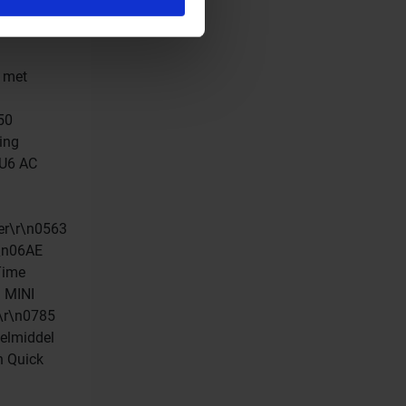
ces.
t met
50
ing
4U6 AC
er\r\n0563
r\n06AE
Time
M MINI
\r\n0785
elmiddel
h Quick