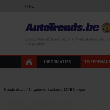
FR
|
NL
De nieuwtjes uit de autosector en tweedehandsvoertuig
met garantie.
INFORMATIES
TWEEDEHAN
Goede deals
Uitgebreid Zoeken
MINI Cooper