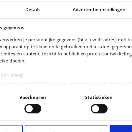
Details
Advertentie-instellingen
w gegevens
erwerken je persoonlijke gegevens (bijv. uw IP-adres) met b
 apparaat op te slaan en te gebruiken met als doel geperson
tenties en content, inzicht in publiek en productontwikkelin
elke doelen.
e ook graag:
n over uw geografische locatie, die tot een paar meter nauwk
eren door het actief te scannen op specifieke eigenschappen (
Voorkeuren
Statistieken
oonlijke gegevens worden verwerkt en stel uw voorkeuren i
moment wijzigen of intrekken in de Cookieverklaring.
tent en advertenties te personaliseren, om functies voor so
seren. Ook delen we informatie over uw gebruik van onze si