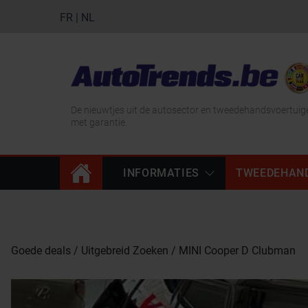
FR
|
NL
De nieuwtjes uit de autosector en tweedehandsvoertuig
met garantie.
INFORMATIES
TWEEDEHAN
Goede deals
Uitgebreid Zoeken
MINI Cooper D Clubman