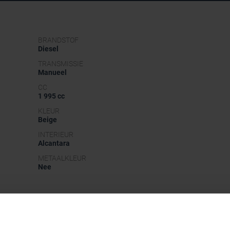
BRANDSTOF
Diesel
TRANSMISSIE
Manueel
CC
1 995 cc
KLEUR
Beige
INTERIEUR
Alcantara
METAALKLEUR
Nee