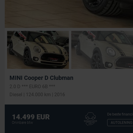
MINI Cooper D Clubman
2.0 D *** EURO 6B ***
Diesel | 124.000 km | 2016
De beste financi
14.499 EUR
AUTOLENING
Oninbare btw