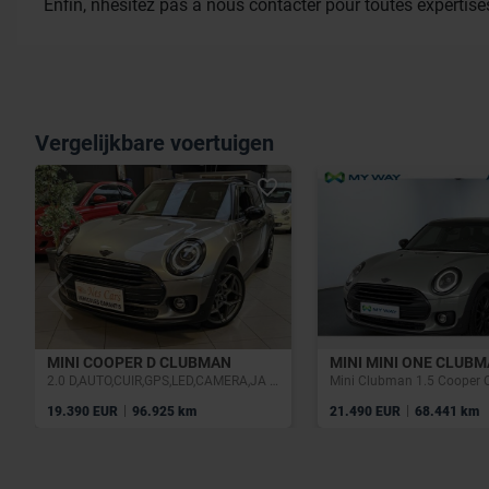
Enfin, nhésitez pas à nous contacter pour toutes expertises
Vergelijkbare voertuigen
MINI COOPER D CLUBMAN
MINI MINI ONE CLUB
2.0 D,AUTO,CUIR,GPS,LED,CAMERA,JA 18,GARANTIE 1 AN
Mini Clubman 1.5 Cooper
|
|
19.390 EUR
96.925 km
21.490 EUR
68.441 km