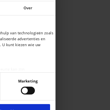
Over
ehulp van technologieën zoals
aliseerde advertenties en
g. U kunt kiezen wie uw
eurig kan zijn
fingerprinting)
Marketing
n het
detailgedeelte
in. U
cial media te bieden en om
te met onze partners voor