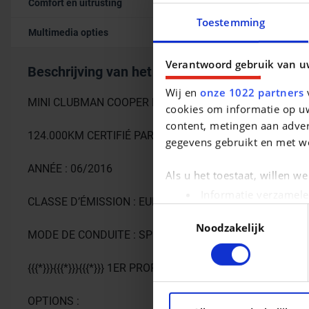
Comfort en uitrusting
Toestemming
Multimedia opties
Verantwoord gebruik van u
Beschrijving van het voertuig occasie
Wij en
onze 1022 partners
v
MINI CLUBMAN COOPER D 2.0
cookies om informatie op uw
content, metingen aan adver
124.000KM CERTIFIÉ PAR LE CAR PASS
gegevens gebruikt en met w
ANNÉE : 06/2016
Als u het toestaat, willen w
Informatie verzamele
CLASSE D’ÉMISSION : EURO 6B
Uw apparaat identific
Toestemmingsselectie
Noodzakelijk
Lees meer over hoe uw pers
MODE DE CONDUITE : SPORT / GREEN
kunt uw toestemming op elk 
{{{*}}}{{{*}}}{{{*}}} 1ER PROPRIÉTAIRE {{{*}}}{{{*}}}{{{*}}}
We gebruiken cookies om con
ons websiteverkeer te analy
OPTIONS :