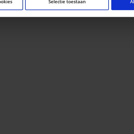
ookies
Selectie toestaan
A
n analyse. Deze partners kunnen deze gegevens combineren me
ie ze hebben verzameld op basis van uw gebruik van hun servi