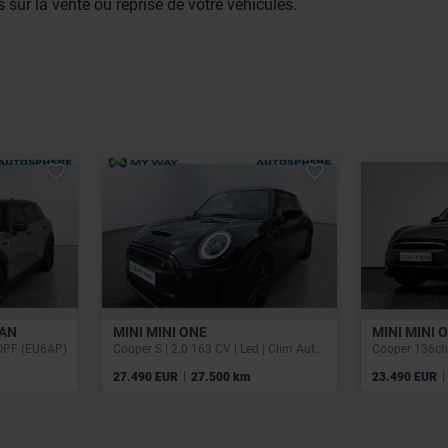
 sur la vente ou reprise de votre véhicules.
MAN
MINI MINI ONE
MINI MINI 
 OPF (EU6AP)
Cooper S | 2.0 163 CV | Led | Clim Auto | Park assist | Volant mulitifoncttion
Cooper 136c
|
|
27.490 EUR
27.500 km
23.490 EUR