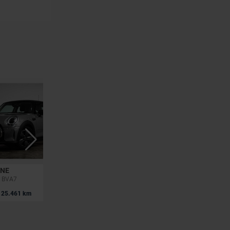
ONE
MINI MINI ONE
h BVA7
Mini 1.5 Cooper
|
25.461 km
15.390 EUR
61.637 km