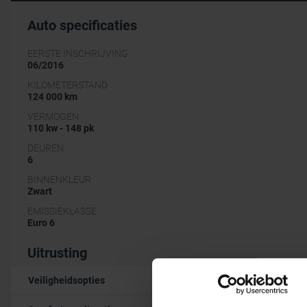
Auto specificaties
EERSTE INSCHRIJVING
06/2016
KILOMETERSTAND
124 000 km
VERMOGEN
110 kw - 148 pk
DEUREN
6
BINNENKLEUR
Zwart
EMISSIEKLASSE
Euro 6
Uitrusting
Veiligheidsopties