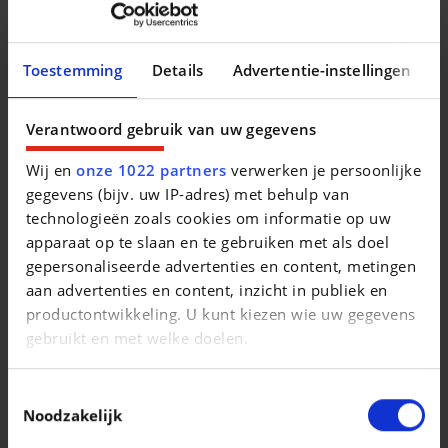
Degroote Care. Appelez ou envoyez un mail pour plus
d'informations.
Toestemming
Details
Advertentie-instellingen
ONZE TOONZALEN BLIJVEN ONLINE 24/7 OPEN- verkoop
van voertuigen is mogelijk volgens de coronaregels.
Verantwoord gebruik van uw gegevens
Gratis online een wagen reserveren is mogelijk. Via een
Wij en
onze 1022 partners
verwerken je persoonlijke
persoonlijk videogesprek (na telefonisch contact)
gegevens (bijv. uw IP-adres) met behulp van
beantwoorden wij al uw vragen en demonstreren wij u de
technologieën zoals cookies om informatie op uw
wagen op afstand.
apparaat op te slaan en te gebruiken met als doel
NOS SHOWROOMS RESTENT OUVERTES EN LIGNE 24/7 -
gepersonaliseerde advertenties en content, metingen
la vente des véhicules est possible en suivant les règles
aan advertenties en content, inzicht in publiek en
corona.
productontwikkeling. U kunt kiezen wie uw gegevens
gebruikt en met welke doelen.
Vous pouvez réserver une voiture en ligne gratuitement.
Par un appel vidéo personnel (après contact téléphonique),
Als u het toestaat, willen we ook graag:
Toestemmingsselectie
nous répondrons à toutes vos questions et vous
Informatie verzamelen over uw geografische
Noodzakelijk
démontrerons la voiture à distance.
locatie, die tot een paar meter nauwkeurig kan zijn