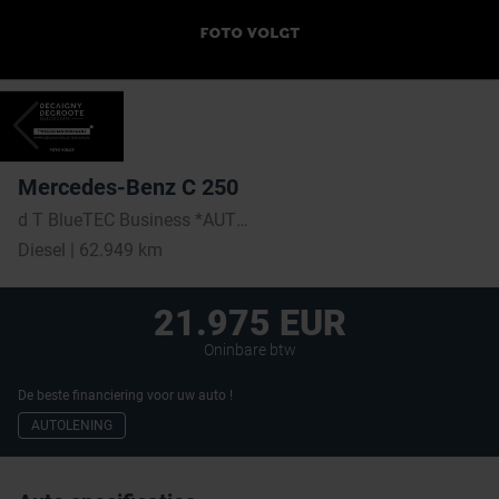
Mercedes-Benz C 250
d T BlueTEC Business *AUTOMAAT * PANO DAK * LED *
Diesel | 62.949 km
21.975 EUR
Oninbare btw
De beste financiering voor uw auto !
AUTOLENING