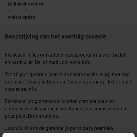
Multimedia opties
Andere opties
Beschrijving van het voertuig occasie
Flexlease : alles omvattend leaseprogramma voor bedrijf
en particulier. Bel of mail voor extra info.
Tot 10 jaar garantie (vanaf de eerste inschrijving) met ons
exclusief Decaigny-Degroote Care programma. Bel of mail
voor extra info.
Flexlease: programme de location complet pour les
entreprises et les particuliers. Appelez ou envoyez un mail
pour plus d'informations.
Jusqu'à 10 ans de garantie (à partir de la première
inscription) avec notre programme exclusif Decaigny-