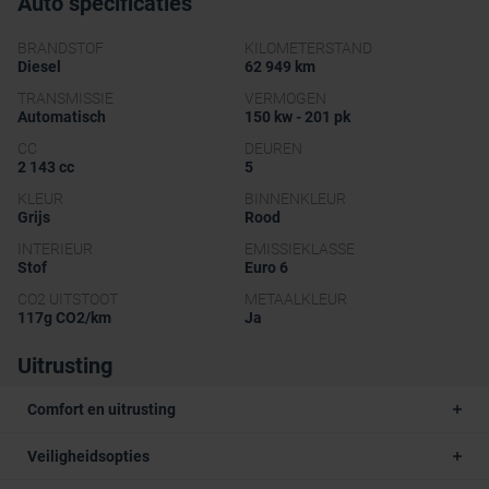
Auto specificaties
BRANDSTOF
KILOMETERSTAND
Diesel
62 949 km
TRANSMISSIE
VERMOGEN
Automatisch
150 kw - 201 pk
CC
DEUREN
2 143 cc
5
KLEUR
BINNENKLEUR
Grijs
Rood
INTERIEUR
EMISSIEKLASSE
Stof
Euro 6
CO2 UITSTOOT
METAALKLEUR
117g CO2/km
Ja
Uitrusting
Comfort en uitrusting
Veiligheidsopties