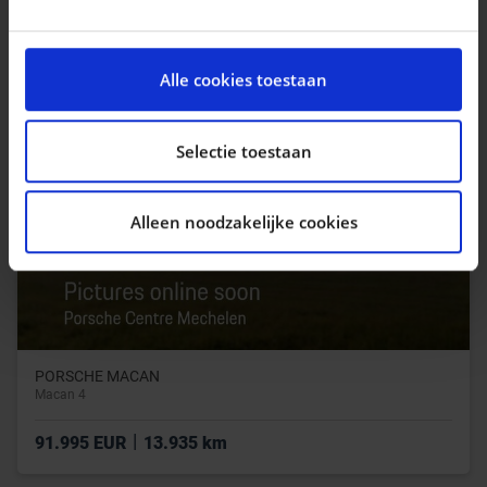
|
17.490 EUR
16.245 km
We gebruiken cookies om content en advertenties te
personaliseren, om functies voor social media te
Alle cookies toestaan
bieden en om ons websiteverkeer te analyseren. Ook
delen we informatie over uw gebruik van onze site met
onze partners voor social media, adverteren en
Selectie toestaan
analyse. Deze partners kunnen deze gegevens
combineren met andere informatie die u aan ze heeft
Alleen noodzakelijke cookies
verstrekt of die ze hebben verzameld op basis van uw
gebruik van hun services.
PORSCHE MACAN
Macan 4
|
91.995 EUR
13.935 km