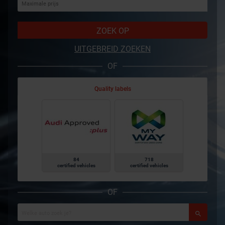
ZOEK OP
UITGEBREID ZOEKEN
OF
Quality labels
84
718
certified vehicles
certified vehicles
OF