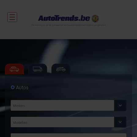
De nieuwtjes uit de autosector en tweedehandsvoertuigen met garantie.
Autos