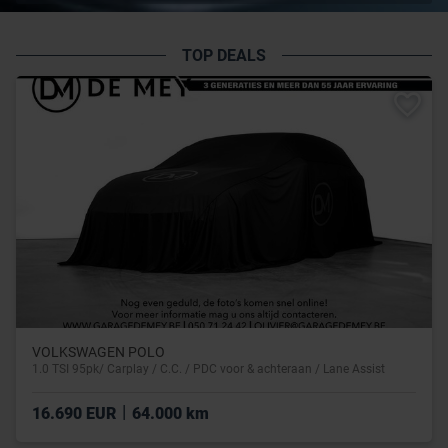
TOP DEALS
VOLKSWAGEN POLO
1.0 TSI 95pk/ Carplay / C.C. / PDC voor & achteraan / Lane Assist
|
16.690 EUR
64.000 km