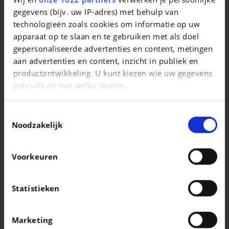
Cooper S | 2.0 163 CV | Led | Clim Auto | Park assist | Volant mulitifoncttion
gegevens (bijv. uw IP-adres) met behulp van
technologieën zoals cookies om informatie op uw
|
27.490 EUR
27.500 km
apparaat op te slaan en te gebruiken met als doel
gepersonaliseerde advertenties en content, metingen
aan advertenties en content, inzicht in publiek en
productontwikkeling. U kunt kiezen wie uw gegevens
gebruikt en met welke doelen.
Als u het toestaat, willen we ook graag:
Toestemmingsselectie
Informatie verzamelen over uw geografische
Noodzakelijk
locatie, die tot een paar meter nauwkeurig kan zijn
Uw apparaat identificeren door het actief te
Voorkeuren
scannen op specifieke eigenschappen
(fingerprinting)
Lees meer over hoe uw persoonlijke gegevens worden
Statistieken
verwerkt en stel uw voorkeuren in het
detailgedeelte
KIA
in. U kunt uw toestemming op elk moment wijzigen of
Stonic 1.2i Pulse ISG
Marketing
intrekken in de Cookieverklaring.