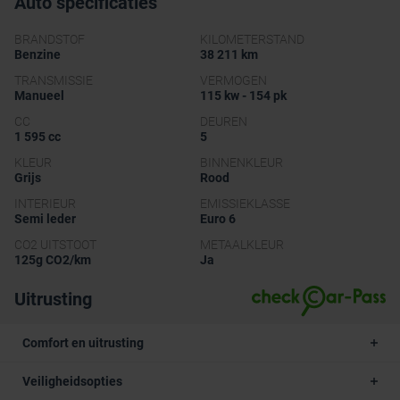
Auto specificaties
BRANDSTOF
KILOMETERSTAND
Benzine
38 211 km
TRANSMISSIE
VERMOGEN
Manueel
115 kw - 154 pk
CC
DEUREN
1 595 cc
5
KLEUR
BINNENKLEUR
Grijs
Rood
INTERIEUR
EMISSIEKLASSE
Semi leder
Euro 6
CO2 UITSTOOT
METAALKLEUR
125g CO2/km
Ja
Uitrusting
Comfort en uitrusting
Veiligheidsopties