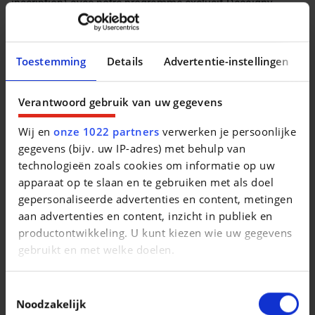
inscription) avec notre programme exclusif Decaigny-
Degroote Care. Appelez ou envoyez un mail pour plus
d'informations.
Toestemming
Details
Advertentie-instellingen
ONZE TOONZALEN BLIJVEN ONLINE 24/7 OPEN- verkoop
van voertuigen is mogelijk volgens de coronaregels.
Verantwoord gebruik van uw gegevens
Gratis online een wagen reserveren is mogelijk. Via een
persoonlijk videogesprek (na telefonisch contact)
Wij en
onze 1022 partners
verwerken je persoonlijke
beantwoorden wij al uw vragen en demonstreren wij u de
gegevens (bijv. uw IP-adres) met behulp van
wagen op afstand.
technologieën zoals cookies om informatie op uw
apparaat op te slaan en te gebruiken met als doel
NOS SHOWROOMS RESTENT OUVERTES EN LIGNE 24/7 -
gepersonaliseerde advertenties en content, metingen
la vente des véhicules est possible en suivant les règles
aan advertenties en content, inzicht in publiek en
corona.
productontwikkeling. U kunt kiezen wie uw gegevens
gebruikt en met welke doelen.
Vous pouvez réserver une voiture en ligne gratuitement.
Par un appel vidéo personnel (après contact téléphonique),
Als u het toestaat, willen we ook graag:
nous répondrons à toutes vos questions et vous
Toestemmingsselectie
démontrerons la voiture à distance.
Informatie verzamelen over uw geografische
Noodzakelijk