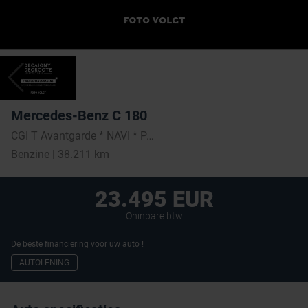
Mercedes-Benz C 180
CGI T Avantgarde * NAVI * PARKEERSENSOREN *
Benzine | 38.211 km
23.495 EUR
Oninbare btw
De beste financiering voor uw auto !
AUTOLENING