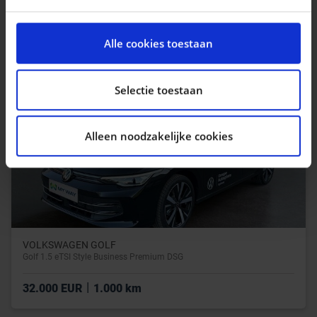
|
16.490 EUR
56.320 km
We gebruiken cookies om content en advertenties te
personaliseren, om functies voor social media te
Alle cookies toestaan
bieden en om ons websiteverkeer te analyseren. Ook
delen we informatie over uw gebruik van onze site met
onze partners voor social media, adverteren en
Selectie toestaan
analyse. Deze partners kunnen deze gegevens
combineren met andere informatie die u aan ze heeft
Alleen noodzakelijke cookies
verstrekt of die ze hebben verzameld op basis van uw
gebruik van hun services.
VOLKSWAGEN GOLF
Golf 1.5 eTSI Style Business Premium DSG
|
32.000 EUR
1.000 km