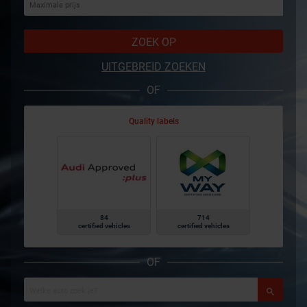
ZOEK OP
UITGEBREID ZOEKEN
OF
Quality labels
84
714
certified vehicles
certified vehicles
OF