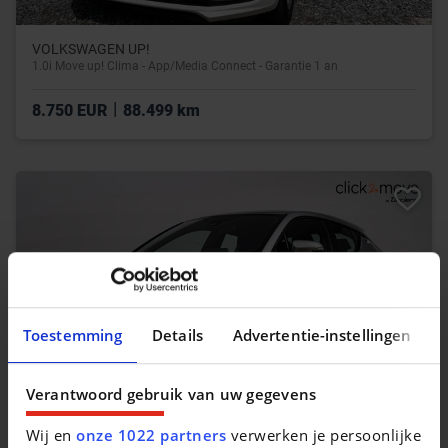
VOLKSWAGEN UP!
1.0i Move up! Clima - App/Media Connect - Garantie 1 an
|
8.750 EUR
88.499 km
Toestemming
Details
Advertentie-instellingen
Verantwoord gebruik van uw gegevens
Wij en
onze 1022 partners
verwerken je persoonlijke
TOYOTA