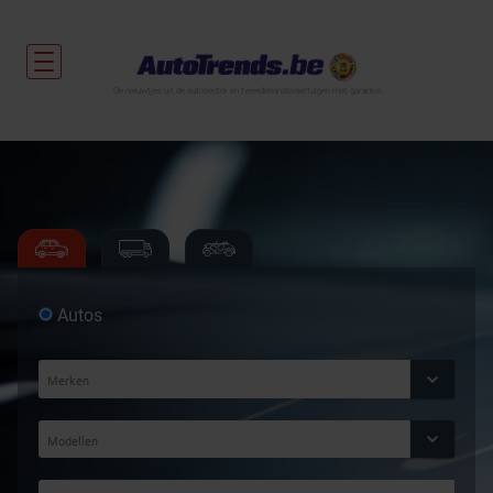
De nieuwtjes uit de autosector en tweedehandsvoertuigen met garantie.
Autos