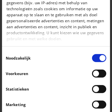
gegevens (bijv. uw IP-adres) met behulp van
1.8 Hybride C-Enter + Navi CVT 10 ans de garantie
technologieën zoals cookies om informatie op uw
|
apparaat op te slaan en te gebruiken met als doel
22.990 EUR
37.467 km
gepersonaliseerde advertenties en content, metingen
aan advertenties en content, inzicht in publiek en
productontwikkeling. U kunt kiezen wie uw gegevens
gebruikt en met welke doelen.
Als u het toestaat, willen we ook graag:
Toestemmingsselectie
Informatie verzamelen over uw geografische
Noodzakelijk
locatie, die tot een paar meter nauwkeurig kan zijn
Uw apparaat identificeren door het actief te
Voorkeuren
scannen op specifieke eigenschappen
(fingerprinting)
Lees meer over hoe uw persoonlijke gegevens worden
Statistieken
verwerkt en stel uw voorkeuren in het
detailgedeelte
HYUNDAI I30
in. U kunt uw toestemming op elk moment wijzigen of
1.4i Air
Marketing
intrekken in de Cookieverklaring.