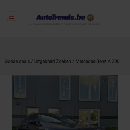
De nieuwtjes uit de autosector en tweedehandsvoertuigen met garantie.
Goede deals
Uitgebreid Zoeken
Mercedes-Benz A 200