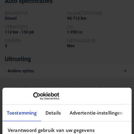
Auto specificaties
BRANDSTOF
KILOMETERSTAND
Diesel
98 712 km
VERMOGEN
CC
112 kw - 150 pk
1 950 cc
DEUREN
METAALKLEUR
3
Nee
Uitrusting
Andere opties
Beschrijving van het voertuig occasie
Mercedes-Benz A 200 Option complÃ©mentaire /
Additional option :
Toestemming
Details
Advertentie-instellingen
* VÃ©hicule non fumeur
Verantwoord gebruik van uw gegevens