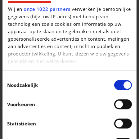
Wij en
onze 1022 partners
verwerken je persoonlijke
gegevens (bijv. uw IP-adres) met behulp van
Vergelijkbare voertuigen
technologieën zoals cookies om informatie op uw
apparaat op te slaan en te gebruiken met als doel
gepersonaliseerde advertenties en content, metingen
aan advertenties en content, inzicht in publiek en
productontwikkeling. U kunt kiezen wie uw gegevens
gebruikt en met welke doelen.
Als u het toestaat, willen we ook graag:
MERCEDES-BENZ A 200
MERCEDES-BENZ GLA 180
Toestemmingsselectie
A 200 d
Informatie verzamelen over uw geografische
Noodzakelijk
|
|
21.490 EUR
112.209 km
32.990 EUR
39.666 km
locatie, die tot een paar meter nauwkeurig kan zijn
Uw apparaat identificeren door het actief te
Voorkeuren
scannen op specifieke eigenschappen
(fingerprinting)
Lees meer over hoe uw persoonlijke gegevens worden
Statistieken
verwerkt en stel uw voorkeuren in het
detailgedeelte
FM AUTO
in. U kunt uw toestemming op elk moment wijzigen of