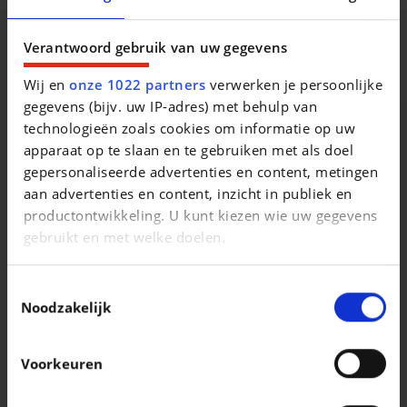
Beschrijving van het voertuig occasie
Verantwoord gebruik van uw gegevens
Wij en
onze 1022 partners
verwerken je persoonlijke
gegevens (bijv. uw IP-adres) met behulp van
technologieën zoals cookies om informatie op uw
apparaat op te slaan en te gebruiken met als doel
gepersonaliseerde advertenties en content, metingen
Vergelijkbare voertuigen
aan advertenties en content, inzicht in publiek en
productontwikkeling. U kunt kiezen wie uw gegevens
gebruikt en met welke doelen.
Als u het toestaat, willen we ook graag:
Toestemmingsselectie
Informatie verzamelen over uw geografische
Noodzakelijk
locatie, die tot een paar meter nauwkeurig kan zijn
LAND ROVER RANGE ROVER SPORT
LAND ROVER DISCOVERY
Uw apparaat identificeren door het actief te
3.0 D HSE Leder Navi Camera
Voorkeuren
scannen op specifieke eigenschappen
|
|
17.900 EUR
189.472 km
19.900 EUR
111.841 km
(fingerprinting)