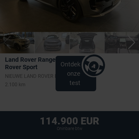
Land Rover Range
Ontdek
Rover Sport
onze
NIEUWE LAND ROVER RANGE ROVER SPORT DYNAMIC P460 PHEV AWD AUTOMAAT IN EIGER GREY MET EBONY LEDER EN TAL VAN OPTIES-SAL1A2B40SA473593-05/06/2025-DEZE WAGEN IS UITGERUST MET ADAPTIEVE CRUISE C
test
2.100 km
114.900 EUR
Oninbare btw