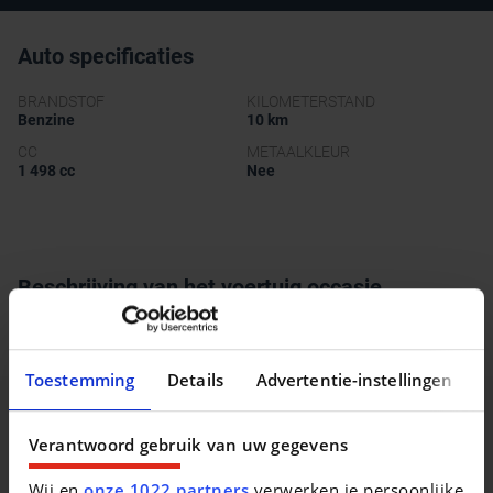
Auto specificaties
BRANDSTOF
KILOMETERSTAND
Benzine
10 km
CC
METAALKLEUR
1 498 cc
Nee
Beschrijving van het voertuig occasie
Land Rover Range Rover Evoque
Toestemming
Details
Advertentie-instellingen
Verantwoord gebruik van uw gegevens
Vergelijkbare voertuigen
Wij en
onze 1022 partners
verwerken je persoonlijke