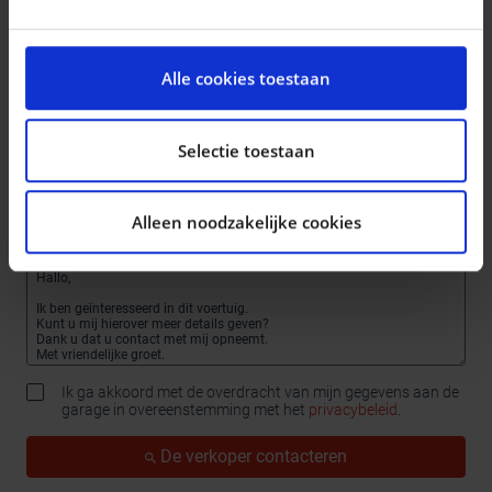
Meneer
Mevrouw
We gebruiken cookies om content en advertenties te
personaliseren, om functies voor social media te
Alle cookies toestaan
bieden en om ons websiteverkeer te analyseren. Ook
delen we informatie over uw gebruik van onze site met
onze partners voor social media, adverteren en
Selectie toestaan
analyse. Deze partners kunnen deze gegevens
combineren met andere informatie die u aan ze heeft
Alleen noodzakelijke cookies
verstrekt of die ze hebben verzameld op basis van uw
gebruik van hun services.
Ik ga akkoord met de overdracht van mijn gegevens aan de
garage in overeenstemming met het
privacybeleid
.
De verkoper contacteren