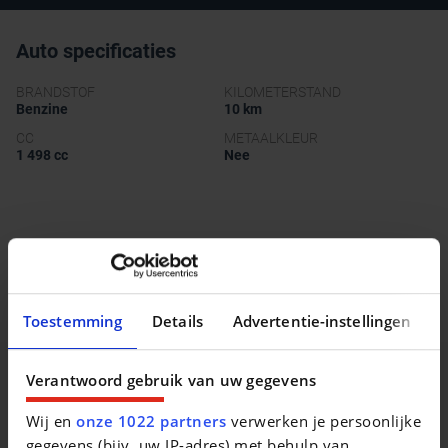
Auto specificaties
BRANDSTOF
KILOMETERSTAND
Benzine
10 km
CC
METAALKLEUR
1 498 cc
Nee
Beschrijving van het voertuig occasie
Land Rover Range Rover Evoque
Toestemming
Details
Advertentie-instellingen
Verantwoord gebruik van uw gegevens
Vergelijkbare voertuigen
Wij en
onze 1022 partners
verwerken je persoonlijke
gegevens (bijv. uw IP-adres) met behulp van