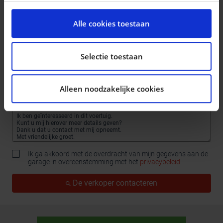
We gebruiken cookies om content en advertenties te
personaliseren, om functies voor social media te
Alle cookies toestaan
bieden en om ons websiteverkeer te analyseren. Ook
delen we informatie over uw gebruik van onze site met
onze partners voor social media, adverteren en
Selectie toestaan
analyse. Deze partners kunnen deze gegevens
combineren met andere informatie die u aan ze heeft
Alleen noodzakelijke cookies
verstrekt of die ze hebben verzameld op basis van uw
gebruik van hun services.
Ik ga akkoord met de overdracht van mijn gegevens aan de
garage in overeenstemming met het
privacybeleid
.
De verkoper contacteren