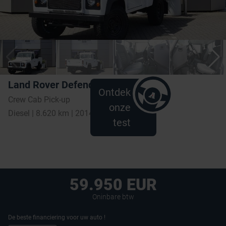
Land Rover Defender
Ontdek
Crew Cab Pick-up
onze
Diesel | 8.620 km | 2014
test
59.950 EUR
Oninbare btw
De beste financiering voor uw auto !