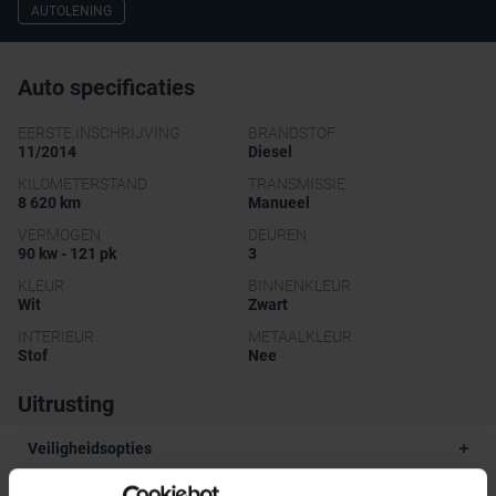
AUTOLENING
Auto specificaties
EERSTE INSCHRIJVING
BRANDSTOF
11/2014
Diesel
KILOMETERSTAND
TRANSMISSIE
8 620 km
Manueel
VERMOGEN
DEUREN
90 kw - 121 pk
3
KLEUR
BINNENKLEUR
Wit
Zwart
INTERIEUR
METAALKLEUR
Stof
Nee
Uitrusting
Veiligheidsopties