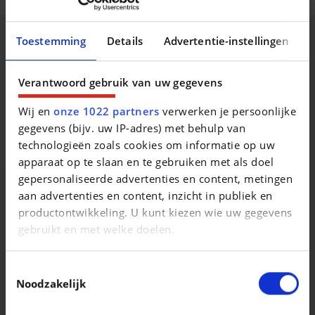
Comfort en uitrusting
Toestemming
Details
Advertentie-instellingen
Beschrijving van het voertuig occasie
vanaf ch-nr FA 000001, spatlappen toebehoren ,
Verantwoord gebruik van uw gegevens
beschermingsrooster lichten toebehoren , bodembekleding
rubber, 2198 cc 2,2 L 90 KW, uitlaatgasreiniging met Euro 5
Wij en
onze 1022 partners
verwerken je persoonlijke
techniek, Single Cab, High Capacity Pick-Up HCPU , 110
gegevens (bijv. uw IP-adres) met behulp van
2794 mm
technologieën zoals cookies om informatie op uw
apparaat op te slaan en te gebruiken met als doel
gepersonaliseerde advertenties en content, metingen
aan advertenties en content, inzicht in publiek en
productontwikkeling. U kunt kiezen wie uw gegevens
gebruikt en met welke doelen.
Vergelijkbare voertuigen
Als u het toestaat, willen we ook graag:
Toestemmingsselectie
Informatie verzamelen over uw geografische
Noodzakelijk
locatie, die tot een paar meter nauwkeurig kan zijn