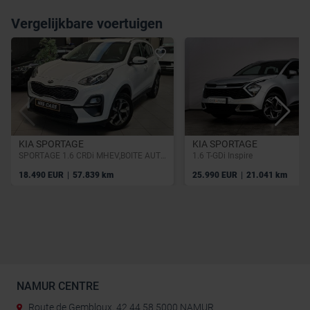
Vergelijkbare voertuigen
KIA SPORTAGE
KIA SPORTAGE
SPORTAGE 1.6 CRDi MHEV,BOITE AUTO,GPS,PHARES LED,CAMERA,GARANTIE 1 AN
1.6 T-GDi Inspire
|
|
18.490 EUR
57.839 km
25.990 EUR
21.041 km
NAMUR CENTRE
Route de Gembloux, 42 44 58 5000 NAMUR