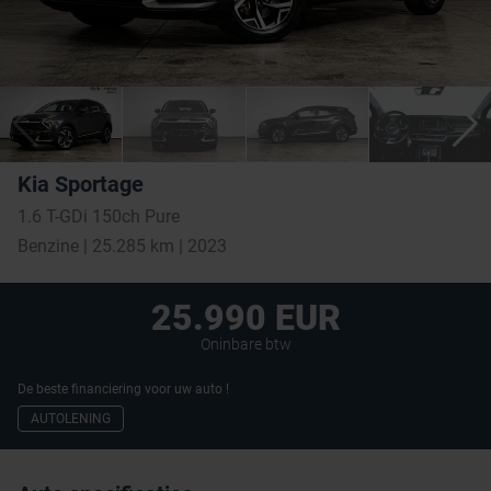
Kia Sportage
1.6 T-GDi 150ch Pure
Benzine | 25.285 km | 2023
25.990 EUR
Oninbare btw
De beste financiering voor uw auto !
AUTOLENING